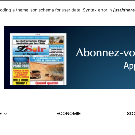
ding a theme.json schema for user data. Syntax error in
/usr/shar
E
ECONOMIE
SO