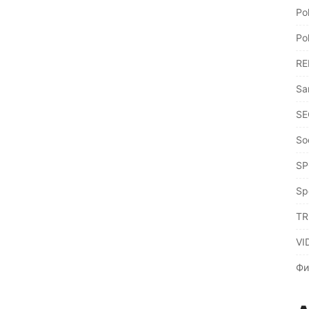
Po
Po
RE
Sa
SE
So
SP
Sp
TR
VI
Фи