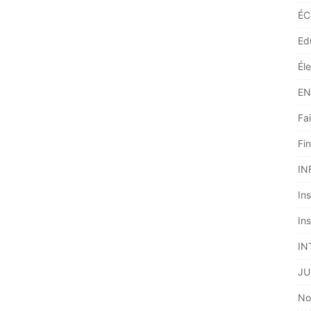
ÉC
Ed
Él
EN
Fai
Fi
IN
Ins
Ins
IN
JU
No