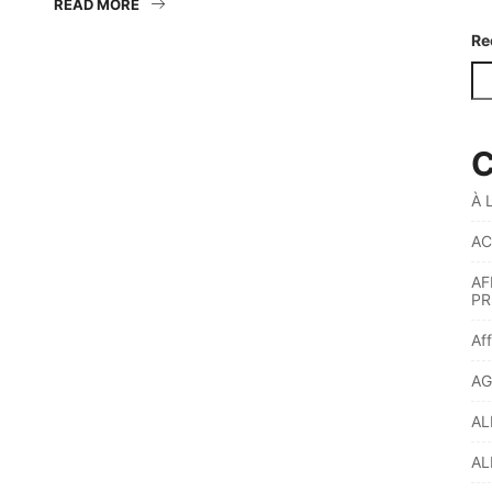
READ MORE
Re
C
À 
AC
AF
PR
Af
AG
AL
AL