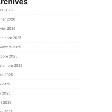
rchives
rs 2026
vrier 2026
nvier 2026
cembre 2025
vembre 2025
tobre 2025
ptembre 2025
llet 2025
in 2025
i 2025
ril 2025
rs 2025