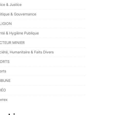
lice & Justice
litique & Gouvernance
LIGION
nté & Hygiène Publique
CTEUR MINIER
ciété, Humanitaire & Faits Divers
ORTS
orts
IBUNE
DÉO
нтех