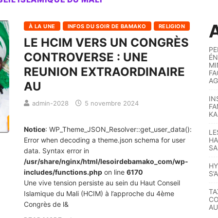
A
À LA UNE
INFOS DU SOIR DE BAMAKO
RELIGION
LE HCIM VERS UN CONGRÈS
PE
CONTROVERSE : UNE
ÉN
MI
REUNION EXTRAORDINAIRE
FA
AG
AU
IN
admin-2028
5 novembre 2024
FA
KA
Notice
: WP_Theme_JSON_Resolver::get_user_data():
LE
Error when decoding a theme.json schema for user
HA
SA
data. Syntax error in
/usr/share/nginx/html/lesoirdebamako_com/wp-
HY
includes/functions.php
on line
6170
S’
Une vive tension persiste au sein du Haut Conseil
TA
Islamique du Mali (HCIM) à l’approche du 4ème
CO
Congrès de l&
AU