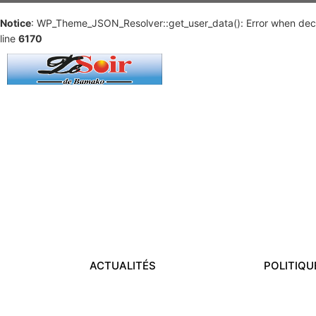
Notice
: WP_Theme_JSON_Resolver::get_user_data(): Error when deco
line
6170
ACTUALITÉS
POLITIQU