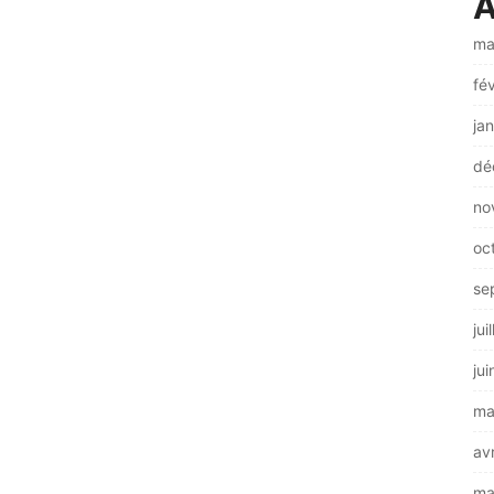
A
ma
fé
ja
dé
no
oc
se
jui
ju
ma
av
ma