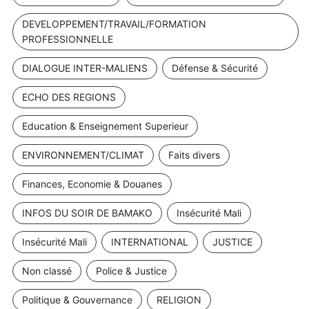
DEVELOPPEMENT/TRAVAIL/FORMATION
PROFESSIONNELLE
DIALOGUE INTER-MALIENS
Défense & Sécurité
ECHO DES REGIONS
Education & Enseignement Superieur
ENVIRONNEMENT/CLIMAT
Faits divers
Finances, Economie & Douanes
INFOS DU SOIR DE BAMAKO
Insécurité Mali
Insécurité Mali
INTERNATIONAL
JUSTICE
Non classé
Police & Justice
Politique & Gouvernance
RELIGION