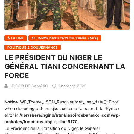
À LA UNE
ALLIANCE DES ETATS DU SAHEL (AES)
POLITIQUE & GOUVERNANCE
LE PRÉSIDENT DU NIGER LE
GÉNÉRAL TIANI CONCERNANT LA
FORCE
LE SOIR DE BAMAKO
1 octobre 2025
Notice
: WP_Theme_JSON_Resolver::get_user_data(): Error
when decoding a theme.json schema for user data. Syntax
error in
/usr/share/nginx/html/lesoirdebamako_com/wp-
includes/functions.php
on line
6170
Le Président de la Transition du Niger, le Général