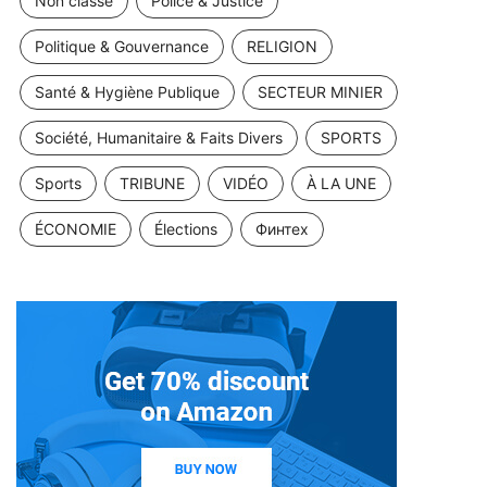
Non classé
Police & Justice
Politique & Gouvernance
RELIGION
Santé & Hygiène Publique
SECTEUR MINIER
Société, Humanitaire & Faits Divers
SPORTS
Sports
TRIBUNE
VIDÉO
À LA UNE
ÉCONOMIE
Élections
Финтех