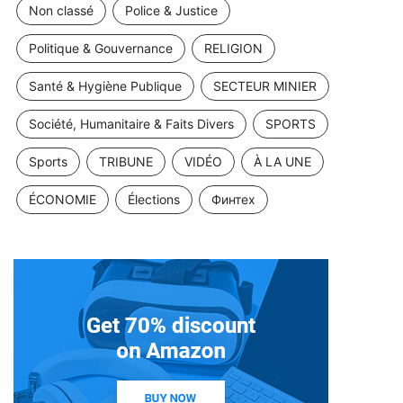
Non classé
Police & Justice
Politique & Gouvernance
RELIGION
Santé & Hygiène Publique
SECTEUR MINIER
Société, Humanitaire & Faits Divers
SPORTS
Sports
TRIBUNE
VIDÉO
À LA UNE
ÉCONOMIE
Élections
Финтех