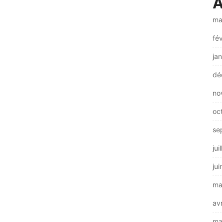
A
ma
fé
ja
dé
no
oc
se
jui
ju
ma
av
ma