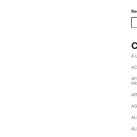
Re
C
À 
AC
AF
PR
Af
AG
AL
AL