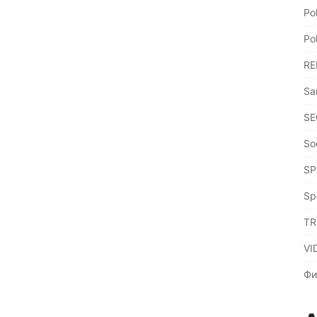
Po
Po
RE
Sa
SE
So
SP
Sp
TR
VI
Фи