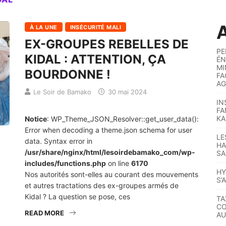
A
À LA UNE
INSÉCURITÉ MALI
EX-GROUPES REBELLES DE
PE
KIDAL : ATTENTION, ÇA
ÉN
MI
BOURDONNE !
FA
AG
Le Soir de Bamako
30 mai 2024
IN
FA
KA
Notice
: WP_Theme_JSON_Resolver::get_user_data():
Error when decoding a theme.json schema for user
LE
data. Syntax error in
HA
/usr/share/nginx/html/lesoirdebamako_com/wp-
SA
includes/functions.php
on line
6170
HY
Nos autorités sont-elles au courant des mouvements
S’
et autres tractations des ex-groupes armés de
Kidal ? La question se pose, ces
TA
CO
READ MORE
AU