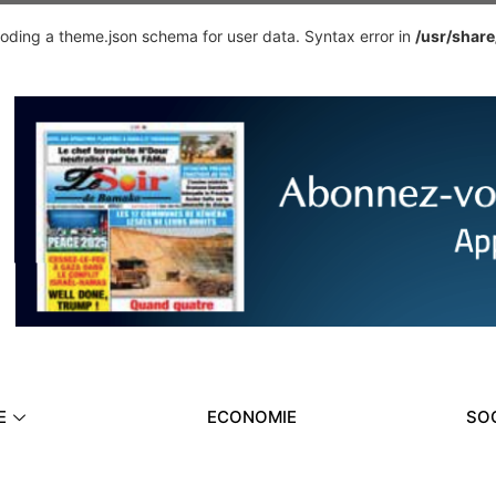
ding a theme.json schema for user data. Syntax error in
/usr/shar
E
ECONOMIE
SO