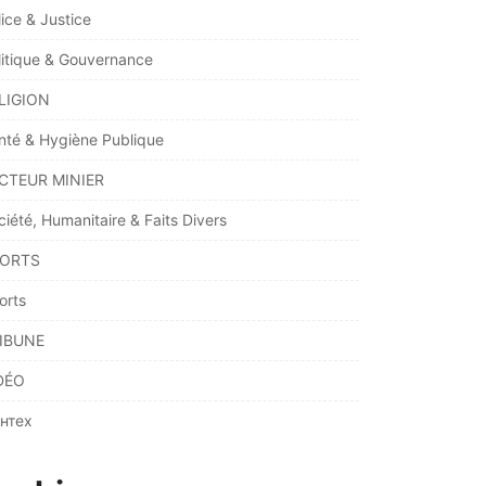
lice & Justice
litique & Gouvernance
LIGION
nté & Hygiène Publique
CTEUR MINIER
ciété, Humanitaire & Faits Divers
ORTS
orts
IBUNE
DÉO
нтех