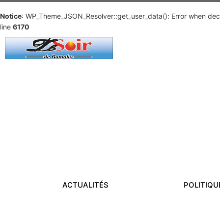
Notice
: WP_Theme_JSON_Resolver::get_user_data(): Error when deco
line
6170
ACTUALITÉS
POLITIQU