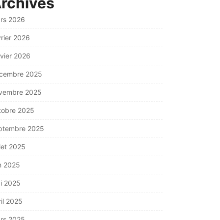
rchives
rs 2026
vrier 2026
nvier 2026
cembre 2025
vembre 2025
tobre 2025
ptembre 2025
llet 2025
in 2025
i 2025
ril 2025
rs 2025