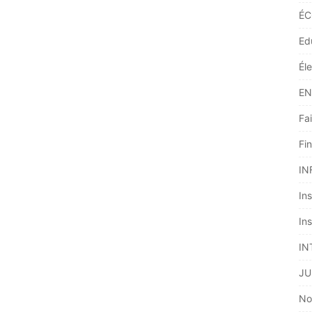
ÉC
Ed
Él
EN
Fai
Fi
IN
Ins
Ins
IN
JU
No