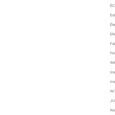
ÉC
Ed
Él
EN
Fai
Fi
IN
Ins
Ins
IN
JU
No