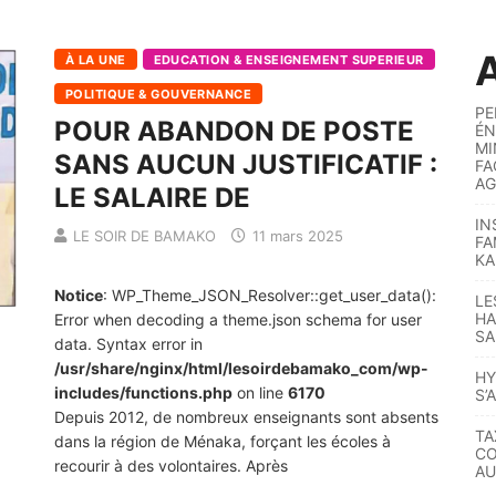
A
À LA UNE
EDUCATION & ENSEIGNEMENT SUPERIEUR
POLITIQUE & GOUVERNANCE
PE
POUR ABANDON DE POSTE
ÉN
MI
SANS AUCUN JUSTIFICATIF :
FA
AG
LE SALAIRE DE
IN
LE SOIR DE BAMAKO
11 mars 2025
FA
KA
Notice
: WP_Theme_JSON_Resolver::get_user_data():
LE
HA
Error when decoding a theme.json schema for user
SA
data. Syntax error in
/usr/share/nginx/html/lesoirdebamako_com/wp-
HY
includes/functions.php
on line
6170
S’
Depuis 2012, de nombreux enseignants sont absents
TA
dans la région de Ménaka, forçant les écoles à
CO
recourir à des volontaires. Après
AU