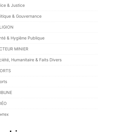
lice & Justice
litique & Gouvernance
LIGION
nté & Hygiène Publique
CTEUR MINIER
ciété, Humanitaire & Faits Divers
ORTS
orts
IBUNE
DÉO
нтех