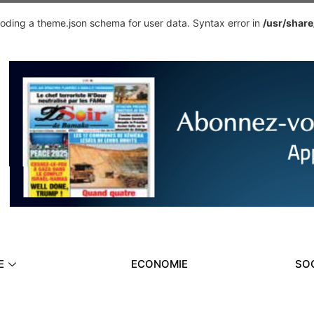
ding a theme.json schema for user data. Syntax error in
/usr/shar
E
ECONOMIE
SO