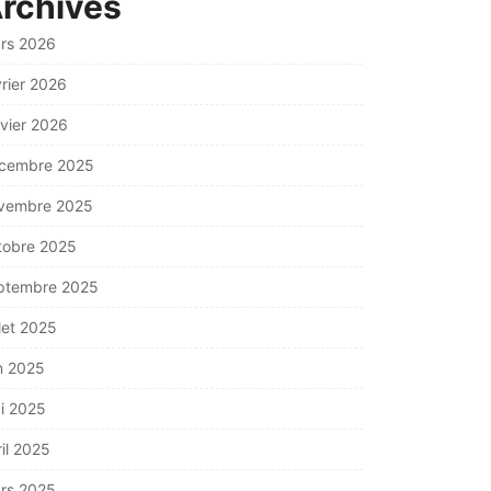
rchives
rs 2026
vrier 2026
nvier 2026
cembre 2025
vembre 2025
tobre 2025
ptembre 2025
llet 2025
in 2025
i 2025
ril 2025
rs 2025