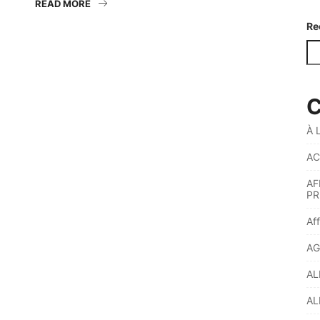
READ MORE
Re
C
À 
AC
AF
PR
Af
AG
AL
AL