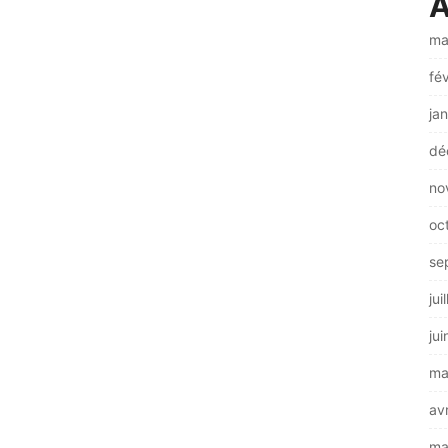
A
ma
fé
ja
dé
no
oc
se
jui
ju
ma
av
ma