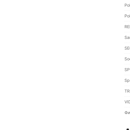
Po
Po
RE
Sa
SE
So
SP
Sp
TR
VI
Фи