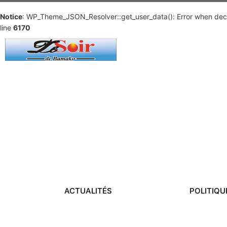
Notice
: WP_Theme_JSON_Resolver::get_user_data(): Error when deco
line
6170
ACTUALITÉS
POLITIQU