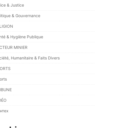
lice & Justice
litique & Gouvernance
LIGION
nté & Hygiène Publique
CTEUR MINIER
ciété, Humanitaire & Faits Divers
ORTS
orts
IBUNE
DÉO
нтех