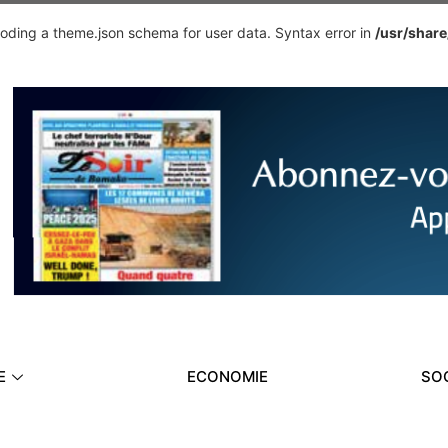
ding a theme.json schema for user data. Syntax error in
/usr/shar
E
ECONOMIE
SO