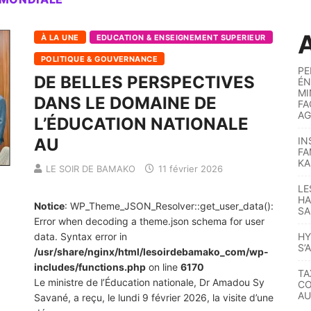
A
À LA UNE
EDUCATION & ENSEIGNEMENT SUPERIEUR
POLITIQUE & GOUVERNANCE
PE
DE BELLES PERSPECTIVES
ÉN
MI
DANS LE DOMAINE DE
FA
AG
L’ÉDUCATION NATIONALE
AU
IN
FA
KA
LE SOIR DE BAMAKO
11 février 2026
LE
HA
Notice
: WP_Theme_JSON_Resolver::get_user_data():
SA
Error when decoding a theme.json schema for user
data. Syntax error in
HY
S’
/usr/share/nginx/html/lesoirdebamako_com/wp-
includes/functions.php
on line
6170
TA
Le ministre de l’Éducation nationale, Dr Amadou Sy
CO
AU
Savané, a reçu, le lundi 9 février 2026, la visite d’une