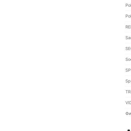
Po
Po
RE
Sa
SE
So
SP
Sp
TR
VI
Фи