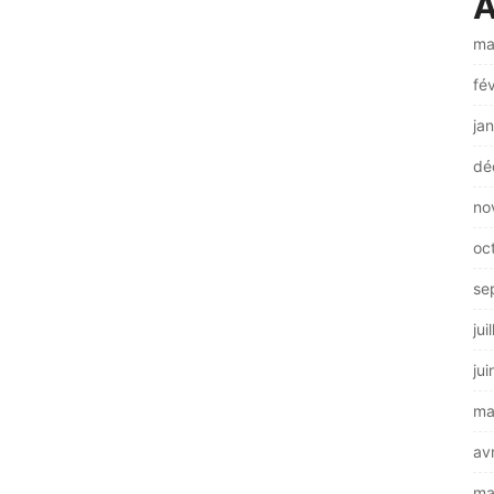
A
ma
fé
ja
dé
no
oc
se
jui
ju
ma
av
ma