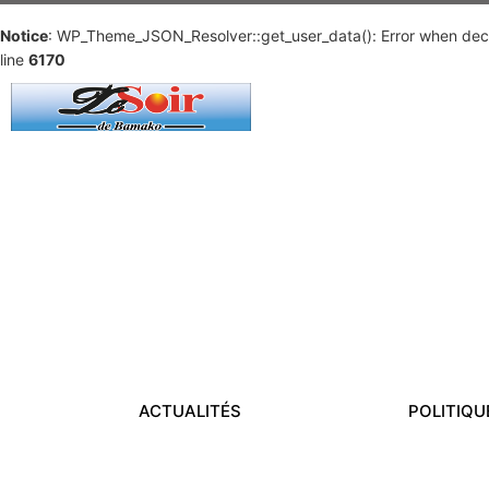
Notice
: WP_Theme_JSON_Resolver::get_user_data(): Error when deco
line
6170
ACTUALITÉS
POLITIQU