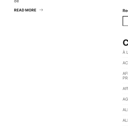
dé
READ MORE
Re
C
À 
AC
AF
PR
Af
AG
AL
AL