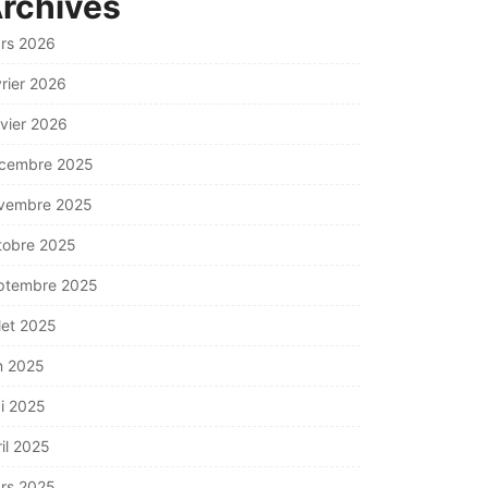
rchives
rs 2026
vrier 2026
nvier 2026
cembre 2025
vembre 2025
tobre 2025
ptembre 2025
llet 2025
in 2025
i 2025
ril 2025
rs 2025