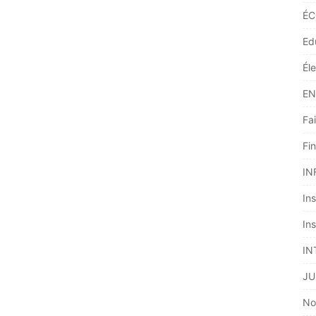
ÉC
Ed
Él
EN
Fai
Fi
IN
Ins
Ins
IN
JU
No