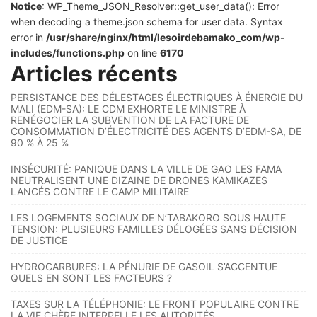
Notice
: WP_Theme_JSON_Resolver::get_user_data(): Error
when decoding a theme.json schema for user data. Syntax
error in
/usr/share/nginx/html/lesoirdebamako_com/wp-
includes/functions.php
on line
6170
Articles récents
PERSISTANCE DES DÉLESTAGES ÉLECTRIQUES À ÉNERGIE DU
MALI (EDM-SA): LE CDM EXHORTE LE MINISTRE À
RENÉGOCIER LA SUBVENTION DE LA FACTURE DE
CONSOMMATION D’ÉLECTRICITÉ DES AGENTS D’EDM-SA, DE
90 % À 25 %
INSÉCURITÉ: PANIQUE DANS LA VILLE DE GAO LES FAMA
NEUTRALISENT UNE DIZAINE DE DRONES KAMIKAZES
LANCÉS CONTRE LE CAMP MILITAIRE
LES LOGEMENTS SOCIAUX DE N’TABAKORO SOUS HAUTE
TENSION: PLUSIEURS FAMILLES DÉLOGÉES SANS DÉCISION
DE JUSTICE
HYDROCARBURES: LA PÉNURIE DE GASOIL S’ACCENTUE
QUELS EN SONT LES FACTEURS ?
TAXES SUR LA TÉLÉPHONIE: LE FRONT POPULAIRE CONTRE
LA VIE CHÈRE INTERPELLE LES AUTORITÉS