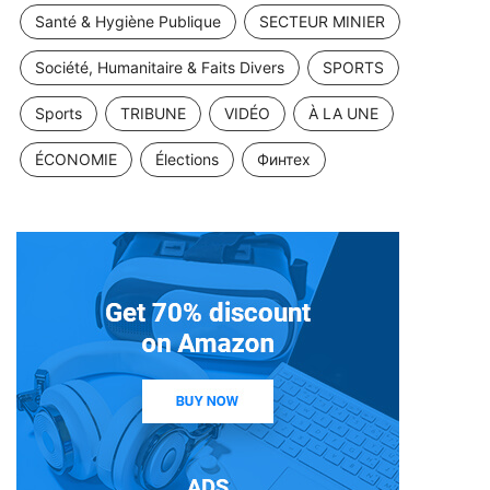
Santé & Hygiène Publique
SECTEUR MINIER
Société, Humanitaire & Faits Divers
SPORTS
Sports
TRIBUNE
VIDÉO
À LA UNE
ÉCONOMIE
Élections
Финтех