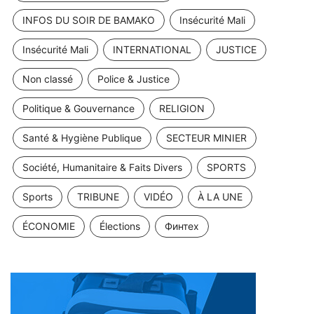
INFOS DU SOIR DE BAMAKO
Insécurité Mali
Insécurité Mali
INTERNATIONAL
JUSTICE
Non classé
Police & Justice
Politique & Gouvernance
RELIGION
Santé & Hygiène Publique
SECTEUR MINIER
Société, Humanitaire & Faits Divers
SPORTS
Sports
TRIBUNE
VIDÉO
À LA UNE
ÉCONOMIE
Élections
Финтех