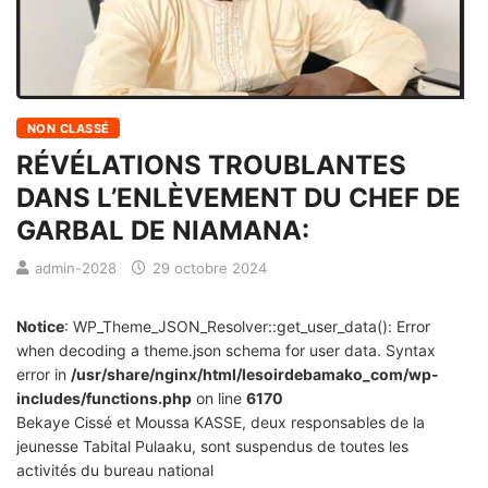
NON CLASSÉ
RÉVÉLATIONS TROUBLANTES
DANS L’ENLÈVEMENT DU CHEF DE
GARBAL DE NIAMANA:
admin-2028
29 octobre 2024
Notice
: WP_Theme_JSON_Resolver::get_user_data(): Error
when decoding a theme.json schema for user data. Syntax
error in
/usr/share/nginx/html/lesoirdebamako_com/wp-
includes/functions.php
on line
6170
Bekaye Cissé et Moussa KASSE, deux responsables de la
jeunesse Tabital Pulaaku, sont suspendus de toutes les
activités du bureau national