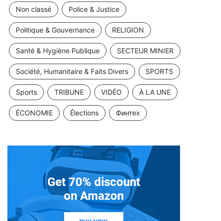
Non classé
Police & Justice
Politique & Gouvernance
RELIGION
Santé & Hygiène Publique
SECTEUR MINIER
Société, Humanitaire & Faits Divers
SPORTS
Sports
TRIBUNE
VIDÉO
À LA UNE
ÉCONOMIE
Élections
Финтех