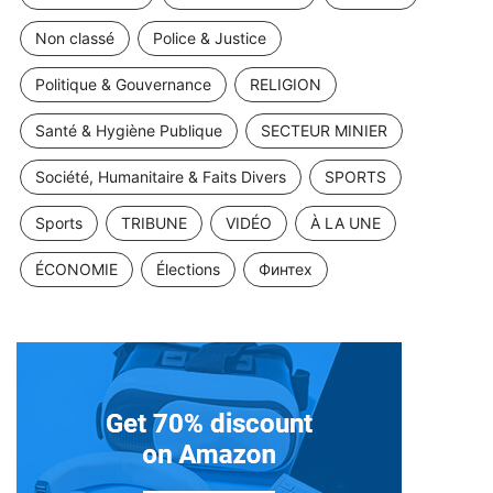
Non classé
Police & Justice
Politique & Gouvernance
RELIGION
Santé & Hygiène Publique
SECTEUR MINIER
Société, Humanitaire & Faits Divers
SPORTS
Sports
TRIBUNE
VIDÉO
À LA UNE
ÉCONOMIE
Élections
Финтех