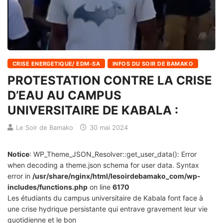
CRISE ENERGETIQUE/ EDM-SA
INFOS DU SOIR DE BAMAKO
PROTESTATION CONTRE LA CRISE
D’EAU AU CAMPUS
UNIVERSITAIRE DE KABALA :
Le Soir de Bamako
30 mai 2024
Notice
: WP_Theme_JSON_Resolver::get_user_data(): Error
when decoding a theme.json schema for user data. Syntax
error in
/usr/share/nginx/html/lesoirdebamako_com/wp-
includes/functions.php
on line
6170
Les étudiants du campus universitaire de Kabala font face à
une crise hydrique persistante qui entrave gravement leur vie
quotidienne et le bon