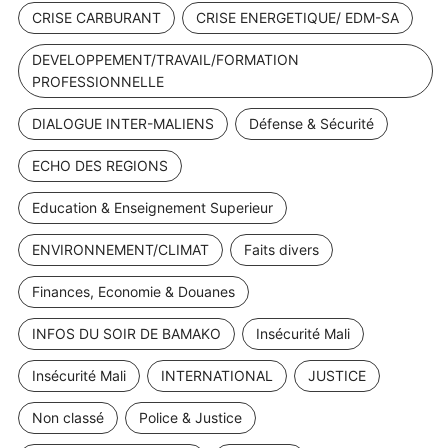
CRISE CARBURANT
CRISE ENERGETIQUE/ EDM-SA
DEVELOPPEMENT/TRAVAIL/FORMATION
PROFESSIONNELLE
DIALOGUE INTER-MALIENS
Défense & Sécurité
ECHO DES REGIONS
Education & Enseignement Superieur
ENVIRONNEMENT/CLIMAT
Faits divers
Finances, Economie & Douanes
INFOS DU SOIR DE BAMAKO
Insécurité Mali
Insécurité Mali
INTERNATIONAL
JUSTICE
Non classé
Police & Justice