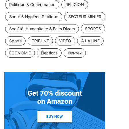
Politique & Gouvernance
RELIGION
Santé & Hygiène Publique
SECTEUR MINIER
Société, Humanitaire & Faits Divers
SPORTS
Sports
TRIBUNE
VIDÉO
À LA UNE
ÉCONOMIE
Élections
Финтех