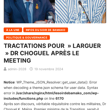
À LA UNE
INFOS DU SOIR DE BAMAKO
POLITIQUE & GOUVERNANCE
TRACTATIONS POUR » LARGUER
» DR CHOGUEL APRÈS LE
MEETING
admin-2028
19 novembre 2024
Notice
: WP_Theme_JSON_Resolver::get_user_data(): Error
when decoding a theme.json schema for user data. Syntax
error in
/usr/share/nginx/html/lesoirdebamako_com/wp-
includes/functions.php
on line
6170
Après son discours, véritable réquisitoire contre les militaires, Dr
Choguel K. Maïga, Premier ministre de la Transition, serait-il