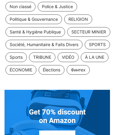
Non classé
Police & Justice
Politique & Gouvernance
RELIGION
Santé & Hygiène Publique
SECTEUR MINIER
Société, Humanitaire & Faits Divers
SPORTS
Sports
TRIBUNE
VIDÉO
À LA UNE
ÉCONOMIE
Élections
Финтех