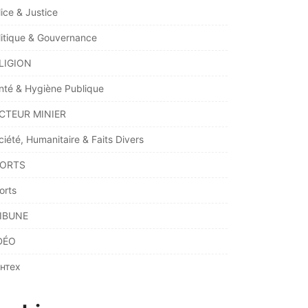
lice & Justice
litique & Gouvernance
LIGION
nté & Hygiène Publique
CTEUR MINIER
ciété, Humanitaire & Faits Divers
ORTS
orts
IBUNE
DÉO
нтех