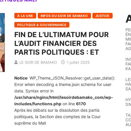
A
À LA UNE
INFOS DU SOIR DE BAMAKO
JUSTICE
POLITIQUE & GOUVERNANCE
PE
FIN DE L’ULTIMATUM POUR
ÉN
MI
L’AUDIT FINANCIER DES
FA
AG
PARTIS POLITIQUES : ET
IN
LE SOIR DE BAMAKO
1 juillet 2025
FA
KA
Notice
: WP_Theme_JSON_Resolver::get_user_data():
LE
HA
Error when decoding a theme.json schema for user
SA
data. Syntax error in
/usr/share/nginx/html/lesoirdebamako_com/wp-
HY
includes/functions.php
on line
6170
S’
Après les débats sur la dissolution des partis
TA
politiques, la Section des comptes de la Cour
CO
suprême du Mali
AU