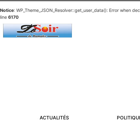
Notice
: WP_Theme_JSON_Resolver::get_user_data(): Error when deco
line
6170
ACTUALITÉS
POLITIQU