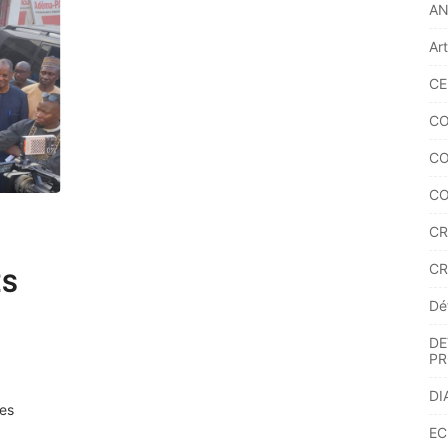
A
Ar
CE
CO
CO
CO
CR
CR
ÉS
Dé
DE
PR
DI
ues
EC