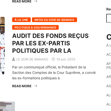
READ MORE
Re
À LA UNE
INFOS DU SOIR DE BAMAKO
POLITIQUE & GOUVERNANCE
AUDIT DES FONDS REÇUS
C
PAR LES EX-PARTIS
À 
POLITIQUES PAR LA
AC
LE SOIR DE BAMAKO
19 juin 2025
AF
Par un communiqué officiel, le Président de la
PR
Section des Comptes de la Cour Suprême, a convié
Af
les ex-formations politiques à
AG
READ MORE
AL
AL