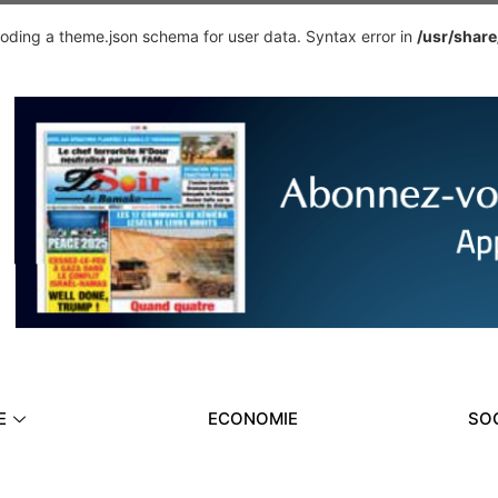
ding a theme.json schema for user data. Syntax error in
/usr/shar
E
ECONOMIE
SO