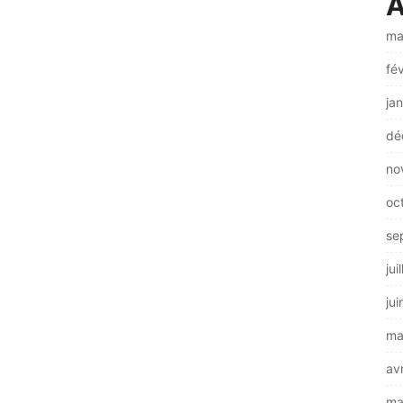
A
ma
fé
ja
dé
no
oc
se
jui
ju
ma
av
ma