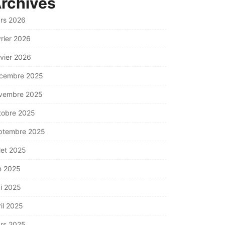
rchives
rs 2026
vrier 2026
nvier 2026
cembre 2025
vembre 2025
tobre 2025
ptembre 2025
llet 2025
in 2025
i 2025
ril 2025
rs 2025