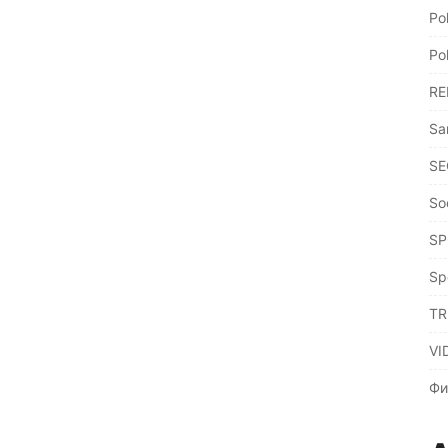
Po
Po
RE
Sa
SE
So
SP
Sp
TR
VI
Фи