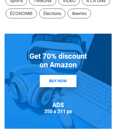
Sports
TRIBUNE
VIDÉO
À LA UNE
ÉCONOMIE
Élections
Финтех