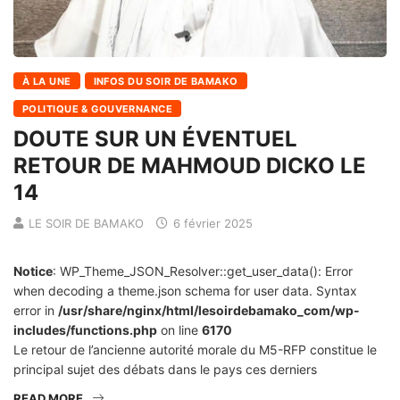
À LA UNE
INFOS DU SOIR DE BAMAKO
POLITIQUE & GOUVERNANCE
DOUTE SUR UN ÉVENTUEL
RETOUR DE MAHMOUD DICKO LE
14
LE SOIR DE BAMAKO
6 février 2025
Notice
: WP_Theme_JSON_Resolver::get_user_data(): Error
when decoding a theme.json schema for user data. Syntax
error in
/usr/share/nginx/html/lesoirdebamako_com/wp-
includes/functions.php
on line
6170
Le retour de l’ancienne autorité morale du M5-RFP constitue le
principal sujet des débats dans le pays ces derniers
READ MORE