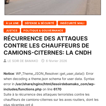
À LA UNE
DÉFENSE & SÉCURITÉ
INSÉCURITÉ MALI
JUSTICE
POLITIQUE & GOUVERNANCE
RÉCURRENCE DES ATTAQUES
CONTRE LES CHAUFFEURS DE
CAMIONS-CITERNES: LA CNDH
LE SOIR DE BAMAKO
6 février 2026
Notice
: WP_Theme_JSON_Resolver::get_user_data(): Error
when decoding a theme.json schema for user data. Syntax
error in
/usr/share/nginx/html/lesoirdebamako_com/wp-
includes/functions.php
on line
6170
Suite à la récurrence des attaques terroristes contre les
chauffeurs de camions-citernes sur les axes routiers, dont les
plus récentes ont é