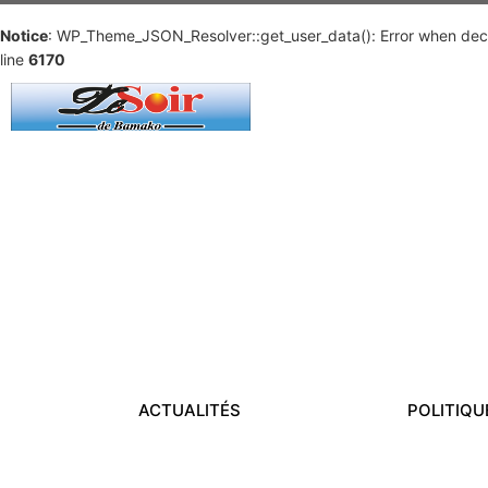
Notice
: WP_Theme_JSON_Resolver::get_user_data(): Error when deco
line
6170
ACTUALITÉS
POLITIQU