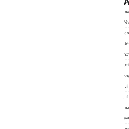
A
ma
fé
ja
dé
no
oc
se
jui
ju
ma
av
ma