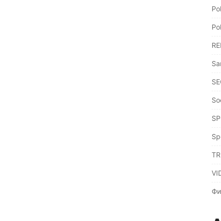
Po
Po
RE
Sa
SE
So
SP
Sp
TR
VI
Фи