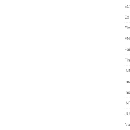
ÉC
Ed
Él
EN
Fai
Fi
IN
Ins
Ins
IN
JU
No