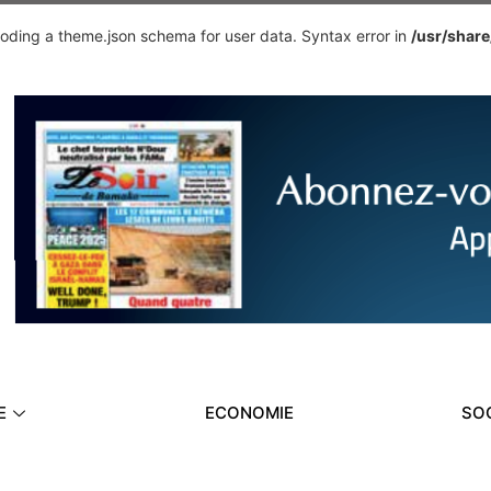
ding a theme.json schema for user data. Syntax error in
/usr/shar
E
ECONOMIE
SO