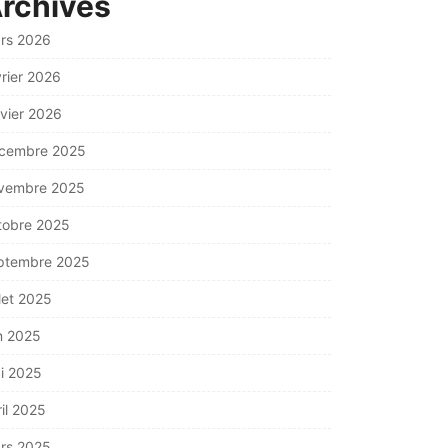
rchives
rs 2026
vrier 2026
nvier 2026
cembre 2025
vembre 2025
tobre 2025
ptembre 2025
llet 2025
in 2025
i 2025
ril 2025
rs 2025