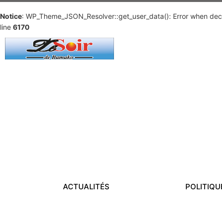
Notice
: WP_Theme_JSON_Resolver::get_user_data(): Error when deco
line
6170
ACTUALITÉS
POLITIQU