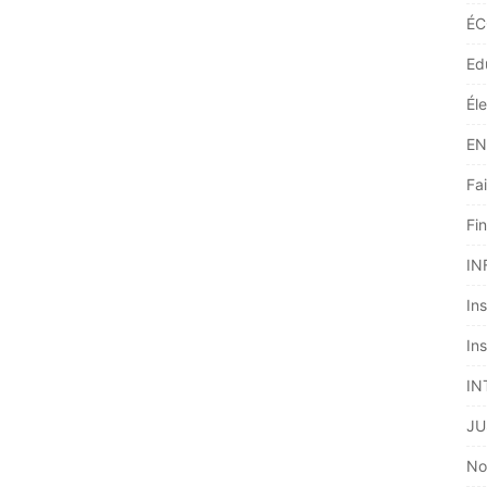
ÉC
Ed
Él
EN
Fai
Fi
IN
Ins
Ins
IN
JU
No