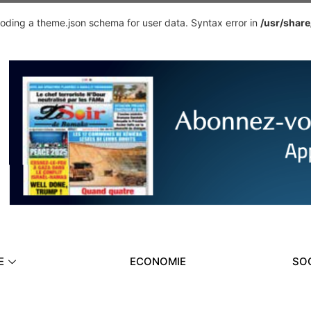
ding a theme.json schema for user data. Syntax error in
/usr/shar
E
ECONOMIE
SO