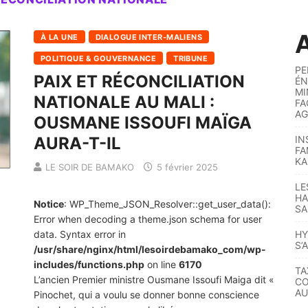
A
À LA UNE
DIALOGUE INTER-MALIENS
POLITIQUE & GOUVERNANCE
TRIBUNE
PE
PAIX ET RÉCONCILIATION
ÉN
MI
NATIONALE AU MALI :
FA
AG
OUSMANE ISSOUFI MAÏGA
AURA-T-IL
IN
FA
KA
LE SOIR DE BAMAKO
5 février 2025
LE
HA
Notice
: WP_Theme_JSON_Resolver::get_user_data():
SA
Error when decoding a theme.json schema for user
data. Syntax error in
HY
S’
/usr/share/nginx/html/lesoirdebamako_com/wp-
includes/functions.php
on line
6170
TA
L’ancien Premier ministre Ousmane Issoufi Maiga dit «
CO
AU
Pinochet, qui a voulu se donner bonne conscience