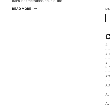
dans les tractations pour la libé
READ MORE
Re
C
À 
AC
AF
PR
Af
AG
AL
AL