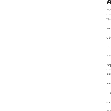
A
ma
fé
ja
dé
no
oc
se
jui
ju
ma
av
ma