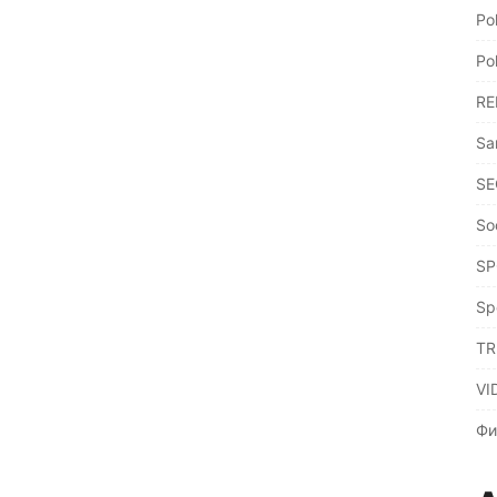
Po
Po
RE
Sa
SE
So
SP
Sp
TR
VI
Фи