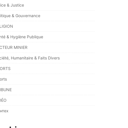
lice & Justice
litique & Gouvernance
LIGION
nté & Hygiène Publique
CTEUR MINIER
ciété, Humanitaire & Faits Divers
ORTS
orts
IBUNE
DÉO
нтех