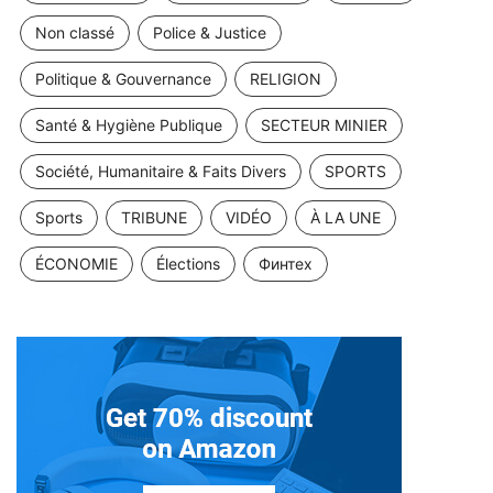
Non classé
Police & Justice
Politique & Gouvernance
RELIGION
Santé & Hygiène Publique
SECTEUR MINIER
Société, Humanitaire & Faits Divers
SPORTS
Sports
TRIBUNE
VIDÉO
À LA UNE
ÉCONOMIE
Élections
Финтех