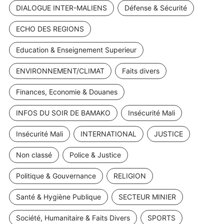
DIALOGUE INTER-MALIENS
Défense & Sécurité
ECHO DES REGIONS
Education & Enseignement Superieur
ENVIRONNEMENT/CLIMAT
Faits divers
Finances, Economie & Douanes
INFOS DU SOIR DE BAMAKO
Insécurité Mali
Insécurité Mali
INTERNATIONAL
JUSTICE
Non classé
Police & Justice
Politique & Gouvernance
RELIGION
Santé & Hygiène Publique
SECTEUR MINIER
Société, Humanitaire & Faits Divers
SPORTS