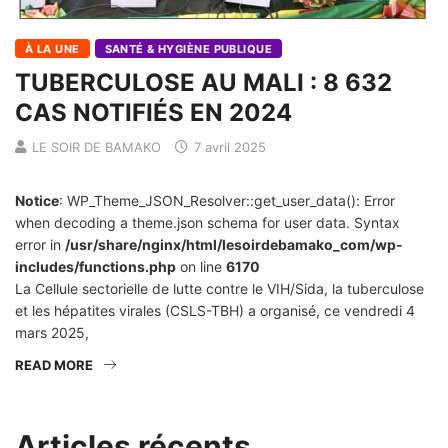
À LA UNE
SANTÉ & HYGIÈNE PUBLIQUE
TUBERCULOSE AU MALI : 8 632
CAS NOTIFIÉS EN 2024
LE SOIR DE BAMAKO
7 avril 2025
Notice
: WP_Theme_JSON_Resolver::get_user_data(): Error
when decoding a theme.json schema for user data. Syntax
error in
/usr/share/nginx/html/lesoirdebamako_com/wp-
includes/functions.php
on line
6170
La Cellule sectorielle de lutte contre le VIH/Sida, la tuberculose
et les hépatites virales (CSLS-TBH) a organisé, ce vendredi 4
mars 2025,
READ MORE
Articles récents