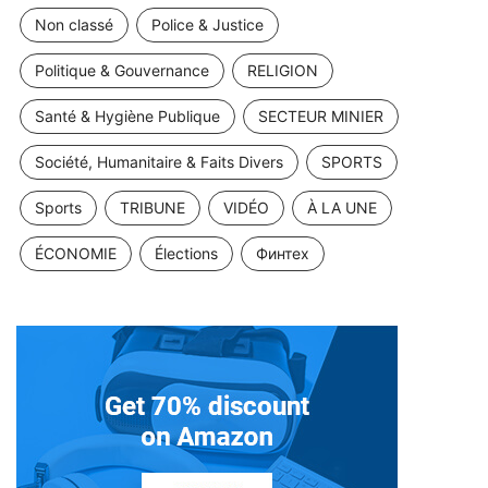
Non classé
Police & Justice
Politique & Gouvernance
RELIGION
Santé & Hygiène Publique
SECTEUR MINIER
Société, Humanitaire & Faits Divers
SPORTS
Sports
TRIBUNE
VIDÉO
À LA UNE
ÉCONOMIE
Élections
Финтех