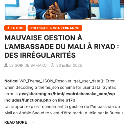
À LA UNE
POLITIQUE & GOUVERNANCE
MAUVAISE GESTION À
L’AMBASSADE DU MALI À RIYAD :
DES IRRÉGULARITÉS
LE SOIR DE BAMAKO
23 juillet 2025
Notice
: WP_Theme_JSON_Resolver::get_user_data(): Error
when decoding a theme.json schema for user data. Syntax
error in
/usr/share/nginx/html/lesoirdebamako_com/wp-
includes/functions.php
on line
6170
Un rapport explosif concernant la gestion de l’Ambassade du
Mali en Arabie Saoudite vient d’être rendu public par le Bureau
READ MORE