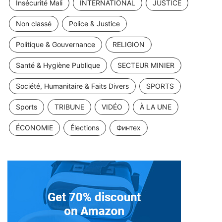
Insécurité Mali
INTERNATIONAL
JUSTICE
Non classé
Police & Justice
Politique & Gouvernance
RELIGION
Santé & Hygiène Publique
SECTEUR MINIER
Société, Humanitaire & Faits Divers
SPORTS
Sports
TRIBUNE
VIDÉO
À LA UNE
ÉCONOMIE
Élections
Финтех