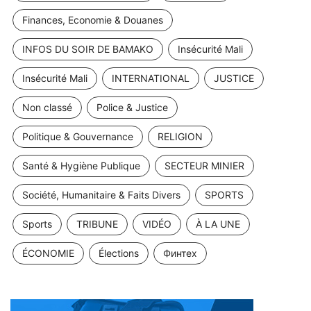
Finances, Economie & Douanes
INFOS DU SOIR DE BAMAKO
Insécurité Mali
Insécurité Mali
INTERNATIONAL
JUSTICE
Non classé
Police & Justice
Politique & Gouvernance
RELIGION
Santé & Hygiène Publique
SECTEUR MINIER
Société, Humanitaire & Faits Divers
SPORTS
Sports
TRIBUNE
VIDÉO
À LA UNE
ÉCONOMIE
Élections
Финтех