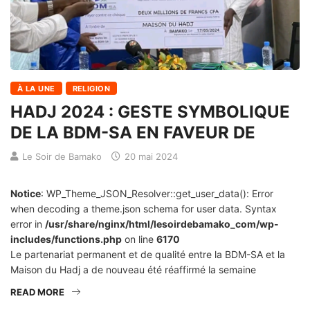
À LA UNE
RELIGION
HADJ 2024 : GESTE SYMBOLIQUE
DE LA BDM-SA EN FAVEUR DE
Le Soir de Bamako
20 mai 2024
Notice
: WP_Theme_JSON_Resolver::get_user_data(): Error
when decoding a theme.json schema for user data. Syntax
error in
/usr/share/nginx/html/lesoirdebamako_com/wp-
includes/functions.php
on line
6170
Le partenariat permanent et de qualité entre la BDM-SA et la
Maison du Hadj a de nouveau été réaffirmé la semaine
READ MORE