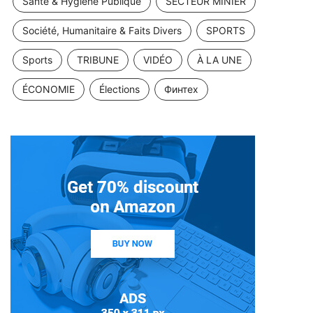
Santé & Hygiène Publique
SECTEUR MINIER
Société, Humanitaire & Faits Divers
SPORTS
Sports
TRIBUNE
VIDÉO
À LA UNE
ÉCONOMIE
Élections
Финтех