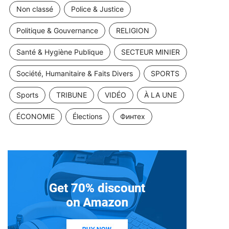
Non classé
Police & Justice
Politique & Gouvernance
RELIGION
Santé & Hygiène Publique
SECTEUR MINIER
Société, Humanitaire & Faits Divers
SPORTS
Sports
TRIBUNE
VIDÉO
À LA UNE
ÉCONOMIE
Élections
Финтех