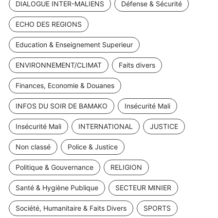
DIALOGUE INTER-MALIENS
Défense & Sécurité
ECHO DES REGIONS
Education & Enseignement Superieur
ENVIRONNEMENT/CLIMAT
Faits divers
Finances, Economie & Douanes
INFOS DU SOIR DE BAMAKO
Insécurité Mali
Insécurité Mali
INTERNATIONAL
JUSTICE
Non classé
Police & Justice
Politique & Gouvernance
RELIGION
Santé & Hygiène Publique
SECTEUR MINIER
Société, Humanitaire & Faits Divers
SPORTS