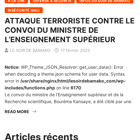
À LA UNE
DÉFENSE & SÉCURITÉ
INFOS DU SOIR DE BAMAKO
INSÉCURITÉ MALI
ATTAQUE TERRORISTE CONTRE LE
CONVOI DU MINISTRE DE
L’ENSEIGNEMENT SUPÉRIEUR
LE SOIR DE BAMAKO
17 février 2025
Notice
: WP_Theme_JSON_Resolver::get_user_data(): Error
when decoding a theme.json schema for user data. Syntax
error in
/usr/share/nginx/html/lesoirdebamako_com/wp-
includes/functions.php
on line
6170
Le convoi du ministre de l’Enseignement supérieur et de la
Recherche scientifique, Bouréma Kansaye, a été ciblé par une
READ MORE
Articles récents