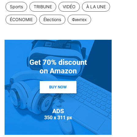
Sports
TRIBUNE
VIDÉO
À LA UNE
ÉCONOMIE
Élections
Финтех