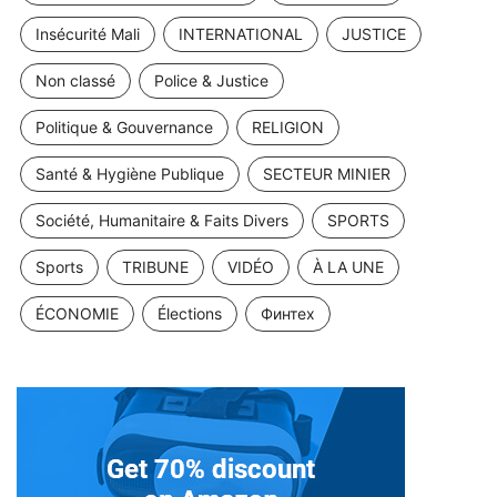
Insécurité Mali
INTERNATIONAL
JUSTICE
Non classé
Police & Justice
Politique & Gouvernance
RELIGION
Santé & Hygiène Publique
SECTEUR MINIER
Société, Humanitaire & Faits Divers
SPORTS
Sports
TRIBUNE
VIDÉO
À LA UNE
ÉCONOMIE
Élections
Финтех