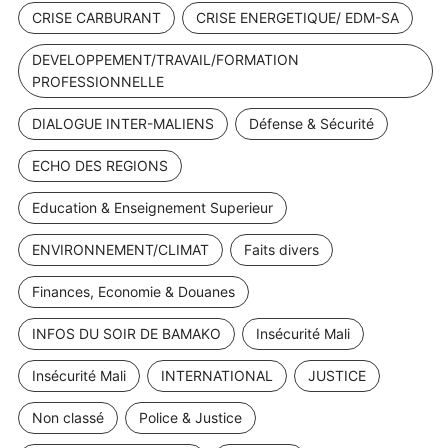
CRISE CARBURANT
CRISE ENERGETIQUE/ EDM-SA
DEVELOPPEMENT/TRAVAIL/FORMATION
PROFESSIONNELLE
DIALOGUE INTER-MALIENS
Défense & Sécurité
ECHO DES REGIONS
Education & Enseignement Superieur
ENVIRONNEMENT/CLIMAT
Faits divers
Finances, Economie & Douanes
INFOS DU SOIR DE BAMAKO
Insécurité Mali
Insécurité Mali
INTERNATIONAL
JUSTICE
Non classé
Police & Justice