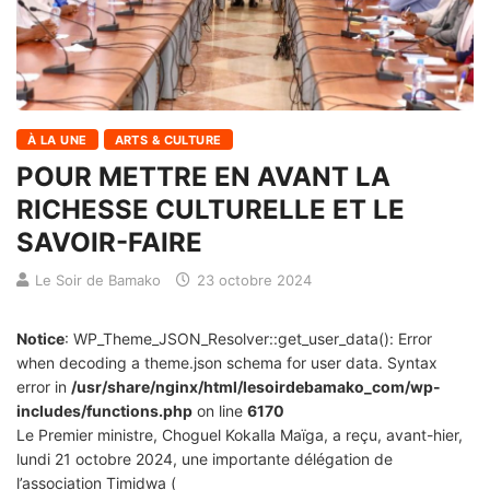
À LA UNE
ARTS & CULTURE
POUR METTRE EN AVANT LA
RICHESSE CULTURELLE ET LE
SAVOIR-FAIRE
Le Soir de Bamako
23 octobre 2024
Notice
: WP_Theme_JSON_Resolver::get_user_data(): Error
when decoding a theme.json schema for user data. Syntax
error in
/usr/share/nginx/html/lesoirdebamako_com/wp-
includes/functions.php
on line
6170
Le Premier ministre, Choguel Kokalla Maïga, a reçu, avant-hier,
lundi 21 octobre 2024, une importante délégation de
l’association Timidwa (