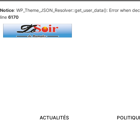
Notice
: WP_Theme_JSON_Resolver::get_user_data(): Error when deco
line
6170
ACTUALITÉS
POLITIQU