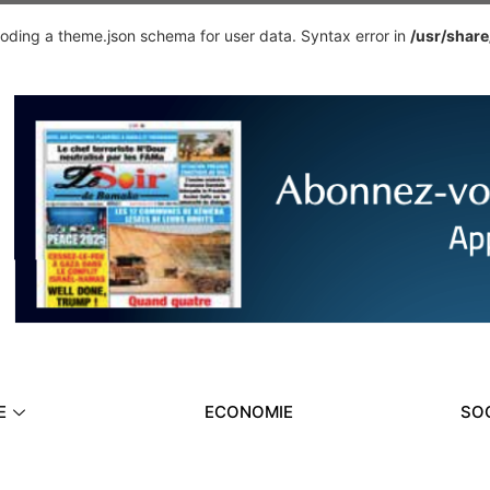
ding a theme.json schema for user data. Syntax error in
/usr/shar
E
ECONOMIE
SO