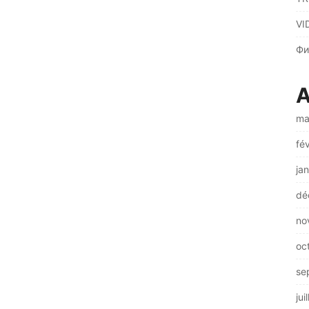
VI
Фи
A
ma
fé
ja
dé
no
oc
se
jui