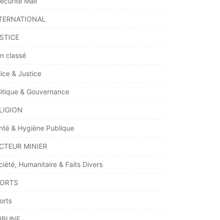
écurité Mali
TERNATIONAL
STICE
n classé
lice & Justice
litique & Gouvernance
LIGION
nté & Hygiène Publique
CTEUR MINIER
ciété, Humanitaire & Faits Divers
ORTS
orts
IBUNE