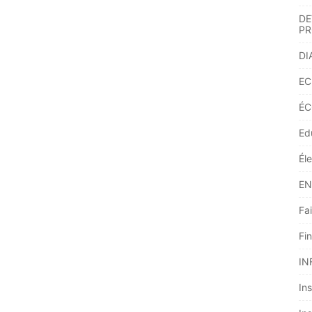
DE
PR
DI
EC
ÉC
Ed
Él
EN
Fai
Fi
IN
Ins