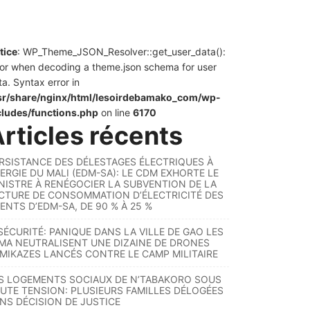
tice
: WP_Theme_JSON_Resolver::get_user_data():
ror when decoding a theme.json schema for user
ta. Syntax error in
sr/share/nginx/html/lesoirdebamako_com/wp-
cludes/functions.php
on line
6170
rticles récents
RSISTANCE DES DÉLESTAGES ÉLECTRIQUES À
ERGIE DU MALI (EDM-SA): LE CDM EXHORTE LE
NISTRE À RENÉGOCIER LA SUBVENTION DE LA
CTURE DE CONSOMMATION D’ÉLECTRICITÉ DES
ENTS D’EDM-SA, DE 90 % À 25 %
SÉCURITÉ: PANIQUE DANS LA VILLE DE GAO LES
MA NEUTRALISENT UNE DIZAINE DE DRONES
MIKAZES LANCÉS CONTRE LE CAMP MILITAIRE
S LOGEMENTS SOCIAUX DE N’TABAKORO SOUS
UTE TENSION: PLUSIEURS FAMILLES DÉLOGÉES
NS DÉCISION DE JUSTICE