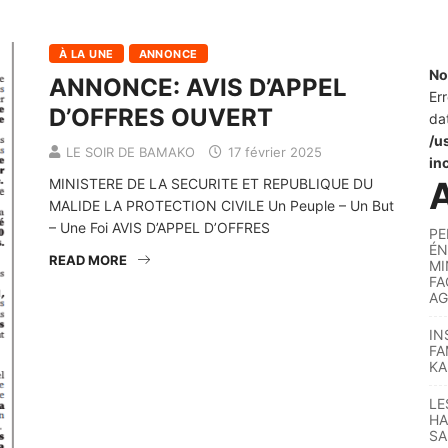
À LA UNE
ANNONCE
No
ANNONCE: AVIS D’APPEL
Er
D’OFFRES OUVERT
da
/u
LE SOIR DE BAMAKO
17 février 2025
in
A
MINISTERE DE LA SECURITE ET REPUBLIQUE DU
MALIDE LA PROTECTION CIVILE Un Peuple – Un But
– Une Foi AVIS D’APPEL D’OFFRES
PE
ÉN
READ MORE
MI
FA
AG
IN
FA
KA
LE
HA
SA