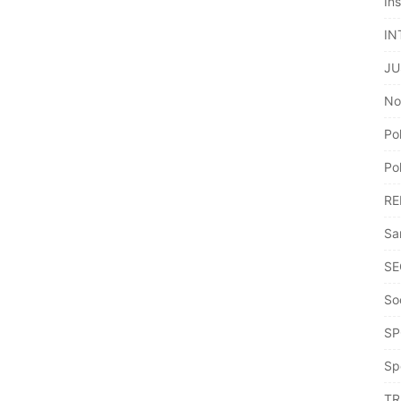
Ins
IN
JU
No
Po
Po
RE
Sa
SE
So
SP
Sp
TR