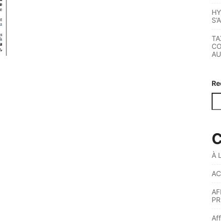
HY
S’
TA
CO
AU
Re
C
À 
AC
AF
PR
Af