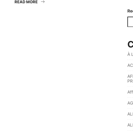
READ MORE
Re
C
À 
AC
AF
PR
Af
AG
AL
AL