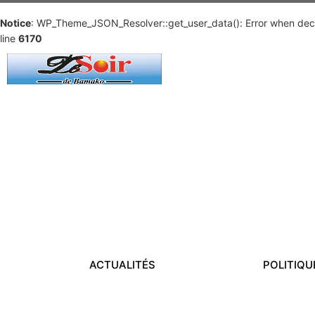
Notice
: WP_Theme_JSON_Resolver::get_user_data(): Error when deco
line
6170
ACTUALITÉS
POLITIQU