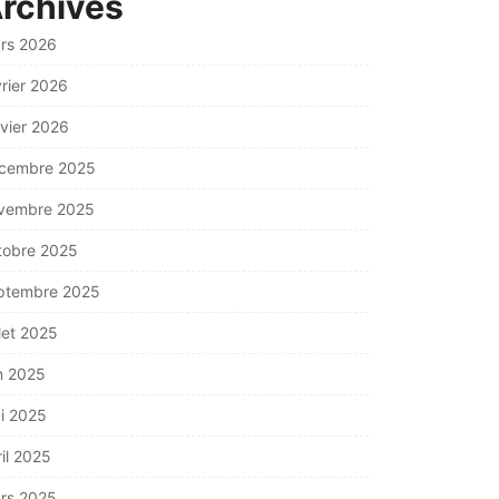
rchives
rs 2026
vrier 2026
nvier 2026
cembre 2025
vembre 2025
tobre 2025
ptembre 2025
llet 2025
in 2025
i 2025
ril 2025
rs 2025