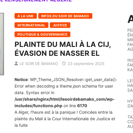
A
À LA UNE
INFOS DU SOIR DE BAMAKO
INTERNATIONAL
JUSTICE
PE
POLITIQUE & GOUVERNANCE
ÉN
MI
PLAINTE DU MALI À LA CIJ,
FA
AG
ÉVASION DE NASSER EL
IN
LE SOIR DE BAMAKO
23 septembre 2025
FA
KA
Notice
: WP_Theme_JSON_Resolver::get_user_data():
LE
HA
Error when decoding a theme.json schema for user
SA
data. Syntax error in
/usr/share/nginx/html/lesoirdebamako_com/wp-
HY
includes/functions.php
on line
6170
S’
A Alger, l’heure est à la panique ! Coincées entre la
TA
plainte du Mali à la Cour Internationale de Justice et
CO
la fuite
AU