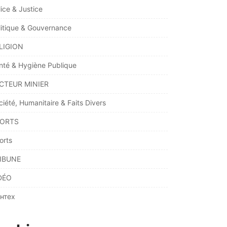
lice & Justice
litique & Gouvernance
LIGION
nté & Hygiène Publique
CTEUR MINIER
ciété, Humanitaire & Faits Divers
ORTS
orts
IBUNE
DÉO
нтех