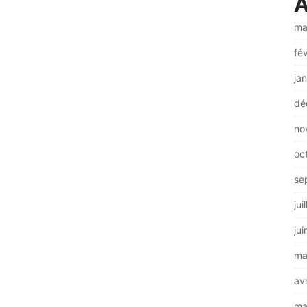
A
ma
fé
ja
dé
no
oc
se
jui
ju
ma
av
ma