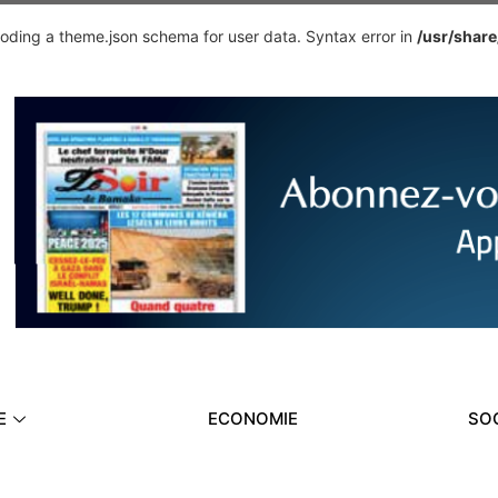
ding a theme.json schema for user data. Syntax error in
/usr/shar
E
ECONOMIE
SO