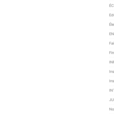
ÉC
Ed
Él
EN
Fai
Fi
IN
Ins
Ins
IN
JU
No