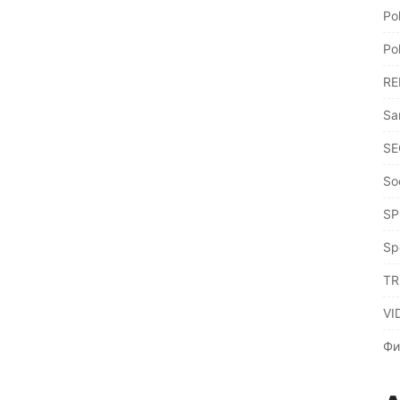
Po
Po
RE
Sa
SE
So
SP
Sp
TR
VI
Фи