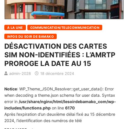
À LA UNE
COMMUNICATION/TELECOMMUNICATION
INFOS DU SOIR DE BAMAKO
DÉSACTIVATION DES CARTES
SIM NON-IDENTIFIÉES : L’AMRTP
PROROGE LA DATE AU 15
admin-2028
18 décembre 2024
Notice
: WP_Theme_JSON_Resolver::get_user_data(): Error
when decoding a theme.json schema for user data. Syntax
error in
/usr/share/nginx/html/lesoirdebamako_com/wp-
includes/functions.php
on line
6170
Après l’expiration d’un deuxième délai fixé au 15 décembre
2024, l’identification des numéros de télé