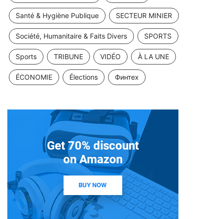
Santé & Hygiène Publique
SECTEUR MINIER
Société, Humanitaire & Faits Divers
SPORTS
Sports
TRIBUNE
VIDÉO
À LA UNE
ÉCONOMIE
Élections
Финтех