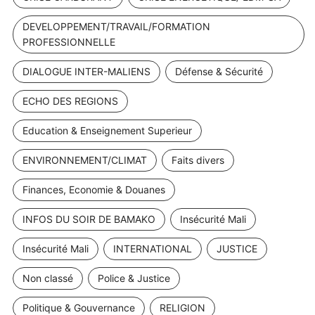
DEVELOPPEMENT/TRAVAIL/FORMATION
PROFESSIONNELLE
DIALOGUE INTER-MALIENS
Défense & Sécurité
ECHO DES REGIONS
Education & Enseignement Superieur
ENVIRONNEMENT/CLIMAT
Faits divers
Finances, Economie & Douanes
INFOS DU SOIR DE BAMAKO
Insécurité Mali
Insécurité Mali
INTERNATIONAL
JUSTICE
Non classé
Police & Justice
Politique & Gouvernance
RELIGION