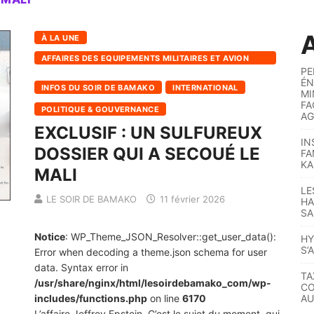
A
À LA UNE
AFFAIRES DES EQUIPEMENTS MILITAIRES ET AVION
PE
PRESIDENTIELLE
ÉN
INFOS DU SOIR DE BAMAKO
INTERNATIONAL
MI
FA
POLITIQUE & GOUVERNANCE
AG
EXCLUSIF : UN SULFUREUX
IN
DOSSIER QUI A SECOUÉ LE
FA
KA
MALI
LE
LE SOIR DE BAMAKO
11 février 2026
HA
SA
Notice
: WP_Theme_JSON_Resolver::get_user_data():
HY
S’
Error when decoding a theme.json schema for user
data. Syntax error in
TA
/usr/share/nginx/html/lesoirdebamako_com/wp-
CO
includes/functions.php
on line
6170
AU
L’affaire Jeffrey Epstein. C’est le sujet du moment, qui