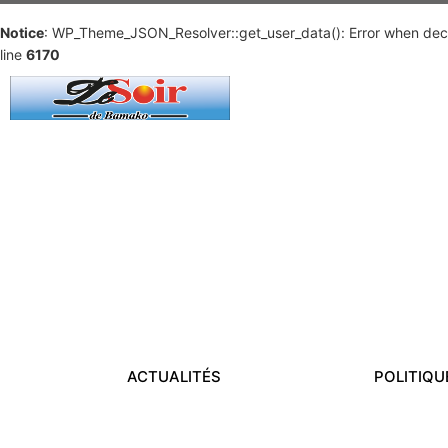
Notice
: WP_Theme_JSON_Resolver::get_user_data(): Error when deco
line
6170
ACTUALITÉS
POLITIQU