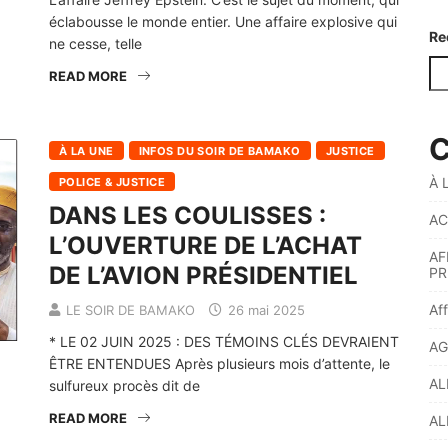
éclabousse le monde entier. Une affaire explosive qui
Re
ne cesse, telle
READ MORE
C
À LA UNE
INFOS DU SOIR DE BAMAKO
JUSTICE
À 
POLICE & JUSTICE
DANS LES COULISSES :
AC
L’OUVERTURE DE L’ACHAT
AF
DE L’AVION PRÉSIDENTIEL
PR
Af
LE SOIR DE BAMAKO
26 mai 2025
* LE 02 JUIN 2025 : DES TÉMOINS CLÉS DEVRAIENT
AG
ÊTRE ENTENDUES Après plusieurs mois d’attente, le
AL
sulfureux procès dit de
READ MORE
AL