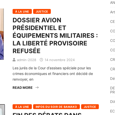
A
Ar
À LA UNE
JUSTICE
DOSSIER AVION
CE
PRÉSIDENTIEL ET
CO
ÉQUIPEMENTS MILITAIRES :
CO
LA LIBERTÉ PROVISOIRE
REFUSÉE
CO
CR
admin-2028
14 novembre 2024
Les jurés de la Cour d’assises spéciale pour les
CR
crimes économiques et financiers ont décidé de
Dé
renvoyer, en
READ MORE
DE
PR
DI
À LA UNE
INFOS DU SOIR DE BAMAKO
JUSTICE
EC