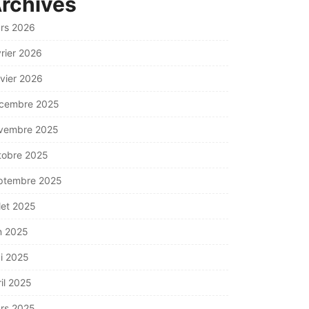
rchives
rs 2026
vrier 2026
nvier 2026
cembre 2025
vembre 2025
tobre 2025
ptembre 2025
llet 2025
in 2025
i 2025
ril 2025
rs 2025