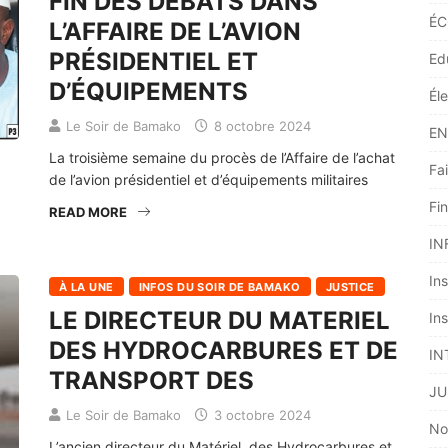
FIN DES DÉBATS DANS
ÉC
L’AFFAIRE DE L’AVION
PRÉSIDENTIEL ET
Ed
D’ÉQUIPEMENTS
Él
Le Soir de Bamako
8 octobre 2024
EN
La troisième semaine du procès de l’Affaire de l’achat
Fai
de l’avion présidentiel et d’équipements militaires
Fi
READ MORE
IN
Ins
À LA UNE
INFOS DU SOIR DE BAMAKO
JUSTICE
LE DIRECTEUR DU MATERIEL
Ins
DES HYDROCARBURES ET DE
IN
TRANSPORT DES
JU
Le Soir de Bamako
3 octobre 2024
No
L’ancien directeur du Matériel, des Hydrocarbures et