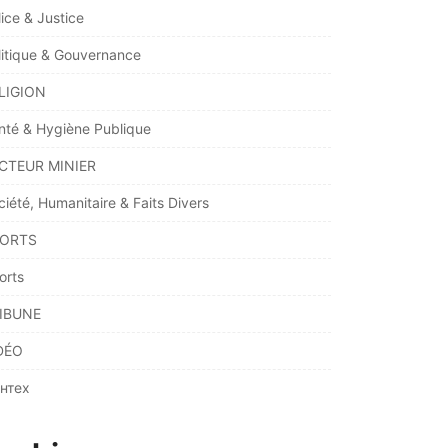
lice & Justice
litique & Gouvernance
LIGION
nté & Hygiène Publique
CTEUR MINIER
ciété, Humanitaire & Faits Divers
ORTS
orts
IBUNE
DÉO
нтех