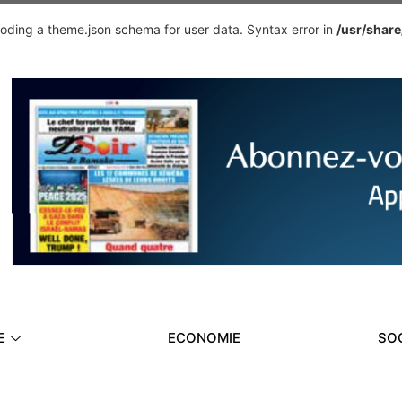
ding a theme.json schema for user data. Syntax error in
/usr/shar
E
ECONOMIE
SO