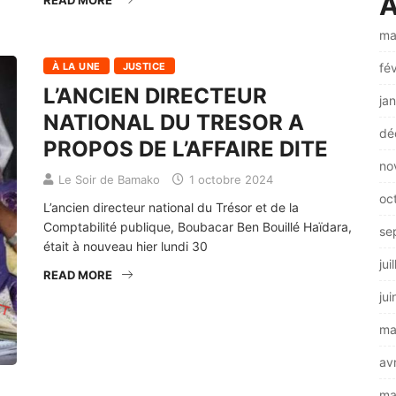
A
READ MORE
ma
fé
À LA UNE
JUSTICE
L’ANCIEN DIRECTEUR
ja
NATIONAL DU TRESOR A
dé
PROPOS DE L’AFFAIRE DITE
no
Le Soir de Bamako
1 octobre 2024
oc
L’ancien directeur national du Trésor et de la
Comptabilité publique, Boubacar Ben Bouillé Haïdara,
se
était à nouveau hier lundi 30
jui
READ MORE
ju
ma
av
ma