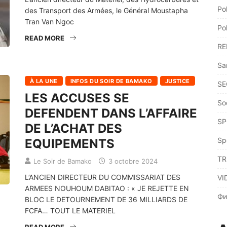
Po
des Transport des Armées, le Général Moustapha
Tran Van Ngoc
Po
READ MORE
RE
Sa
À LA UNE
INFOS DU SOIR DE BAMAKO
JUSTICE
SE
LES ACCUSES SE
So
DEFENDENT DANS L’AFFAIRE
SP
DE L’ACHAT DES
Sp
EQUIPEMENTS
TR
Le Soir de Bamako
3 octobre 2024
L’ANCIEN DIRECTEUR DU COMMISSARIAT DES
VI
ARMEES NOUHOUM DABITAO : « JE REJETTE EN
Фи
BLOC LE DETOURNEMENT DE 36 MILLIARDS DE
FCFA… TOUT LE MATERIEL