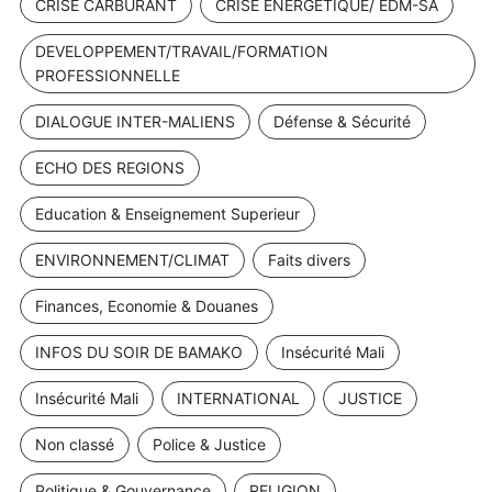
CRISE CARBURANT
CRISE ENERGETIQUE/ EDM-SA
DEVELOPPEMENT/TRAVAIL/FORMATION
PROFESSIONNELLE
DIALOGUE INTER-MALIENS
Défense & Sécurité
ECHO DES REGIONS
Education & Enseignement Superieur
ENVIRONNEMENT/CLIMAT
Faits divers
Finances, Economie & Douanes
INFOS DU SOIR DE BAMAKO
Insécurité Mali
Insécurité Mali
INTERNATIONAL
JUSTICE
Non classé
Police & Justice
Politique & Gouvernance
RELIGION