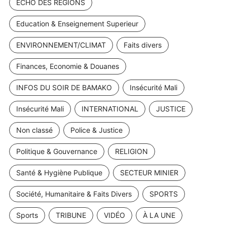
ECHO DES REGIONS
Education & Enseignement Superieur
ENVIRONNEMENT/CLIMAT
Faits divers
Finances, Economie & Douanes
INFOS DU SOIR DE BAMAKO
Insécurité Mali
Insécurité Mali
INTERNATIONAL
JUSTICE
Non classé
Police & Justice
Politique & Gouvernance
RELIGION
Santé & Hygiène Publique
SECTEUR MINIER
Société, Humanitaire & Faits Divers
SPORTS
Sports
TRIBUNE
VIDÉO
À LA UNE