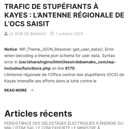
TRAFIC DE STUPÉFIANTS À
KAYES : L’ANTENNE RÉGIONALE DE
L’OCS SAISIT
LE SOIR DE BAMAKO
1 octobre 2025
Notice
: WP_Theme_JSON_Resolver::get_user_data(): Error
when decoding a theme.json schema for user data. Syntax
error in
/usr/share/nginx/html/lesoirdebamako_com/wp-
includes/functions.php
on line
6170
L’Antenne régionale de l’Office central des stupéfiants (OCS) de
Kayes intensifie ses efforts dans la lutte contre le
READ MORE
Articles récents
PERSISTANCE DES DÉLESTAGES ÉLECTRIQUES À ÉNERGIE DU
MALI (EDM-SA): LE CDM EXHORTE LE MINISTRE À