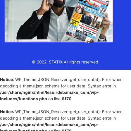
© 2022, STATIX All rights reserved.
Notice
: WP_Theme_JSON_Resolver::get_user_data(): Error when
decoding a theme.json schema for user data. Syntax error in
/usr/share/nginx/html/lesoirdebamako_com/wp-
includes/functions.php
on line
6170
Notice
: WP_Theme_JSON_Resolver::get_user_data(): Error when
decoding a theme.json schema for user data. Syntax error in
/usr/share/nginx/html/lesoirdebamako_com/wp-
includes/functions.php
on line
6170