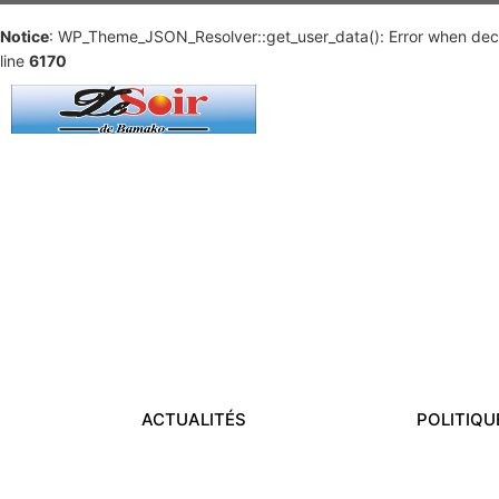
Notice
: WP_Theme_JSON_Resolver::get_user_data(): Error when deco
line
6170
ACTUALITÉS
POLITIQU