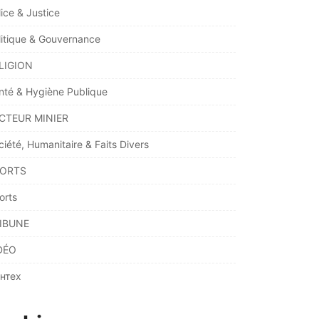
lice & Justice
litique & Gouvernance
LIGION
nté & Hygiène Publique
CTEUR MINIER
ciété, Humanitaire & Faits Divers
ORTS
orts
IBUNE
DÉO
нтех