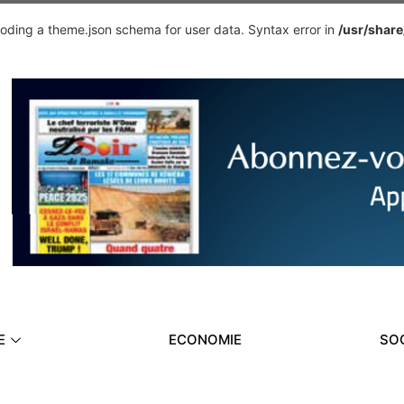
ding a theme.json schema for user data. Syntax error in
/usr/shar
E
ECONOMIE
SO