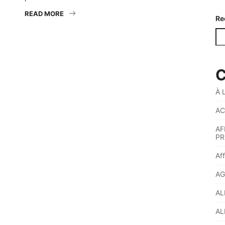
READ MORE
Re
C
À 
AC
AF
PR
Af
AG
AL
AL