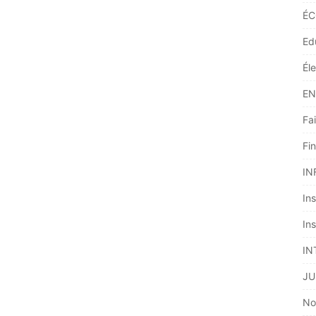
ÉC
Ed
Él
EN
Fai
Fi
IN
Ins
Ins
IN
JU
No