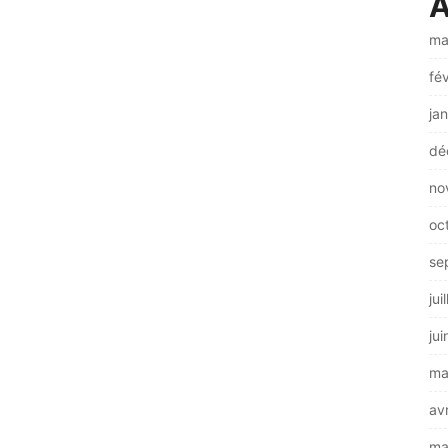
A
ma
fé
ja
dé
no
oc
se
jui
ju
ma
av
ma