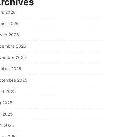
rchives
rs 2026
vrier 2026
nvier 2026
cembre 2025
vembre 2025
tobre 2025
ptembre 2025
llet 2025
in 2025
i 2025
ril 2025
rs 2025