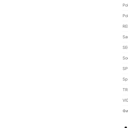
Po
Po
RE
Sa
SE
So
SP
Sp
TR
VI
Фи