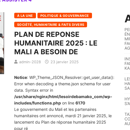
A
À LA UNE
POLITIQUE & GOUVERNANCE
SOCIÉTÉ, HUMANITAIRE & FAITS DIVERS
PE
PLAN DE REPONSE
ÉN
MI
HUMANITAIRE 2025 : LE
FA
AG
MALI A BESOIN DE
IN
admin-2028
23 janvier 2025
FA
KA
Notice
: WP_Theme_JSON_Resolver::get_user_data():
LE
HA
Error when decoding a theme.json schema for user
SA
data. Syntax error in
/usr/share/nginx/html/lesoirdebamako_com/wp-
HY
includes/functions.php
on line
6170
S’
Le gouvernement du Mali et les partenaires
TA
humanitaires ont annoncé, mardi 21 janvier 2025, le
CO
lancement du Plan de réponse humanitaire 2025
AU
pour ré