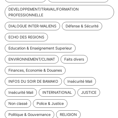
DEVELOPPEMENT/TRAVAIL/FORMATION
PROFESSIONNELLE
DIALOGUE INTER-MALIENS
Défense & Sécurité
ECHO DES REGIONS
Education & Enseignement Superieur
ENVIRONNEMENT/CLIMAT
Faits divers
Finances, Economie & Douanes
INFOS DU SOIR DE BAMAKO
Insécurité Mali
Insécurité Mali
INTERNATIONAL
JUSTICE
Non classé
Police & Justice
Politique & Gouvernance
RELIGION