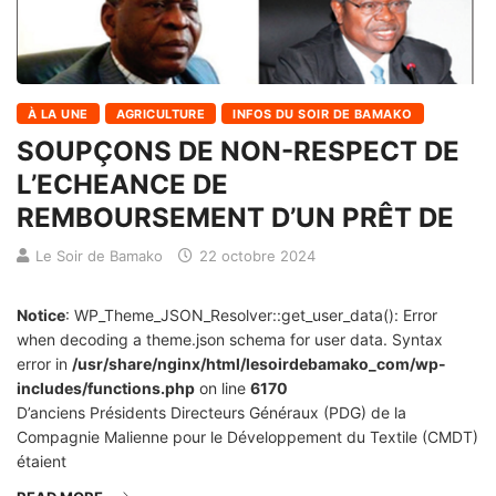
À LA UNE
AGRICULTURE
INFOS DU SOIR DE BAMAKO
SOUPÇONS DE NON-RESPECT DE
L’ECHEANCE DE
REMBOURSEMENT D’UN PRÊT DE
Le Soir de Bamako
22 octobre 2024
Notice
: WP_Theme_JSON_Resolver::get_user_data(): Error
when decoding a theme.json schema for user data. Syntax
error in
/usr/share/nginx/html/lesoirdebamako_com/wp-
includes/functions.php
on line
6170
D’anciens Présidents Directeurs Généraux (PDG) de la
Compagnie Malienne pour le Développement du Textile (CMDT)
étaient