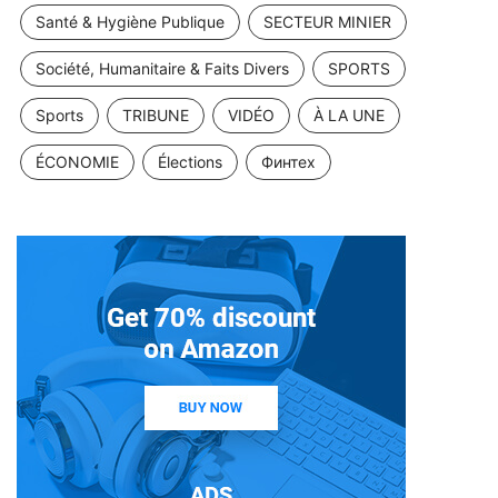
Santé & Hygiène Publique
SECTEUR MINIER
Société, Humanitaire & Faits Divers
SPORTS
Sports
TRIBUNE
VIDÉO
À LA UNE
ÉCONOMIE
Élections
Финтех