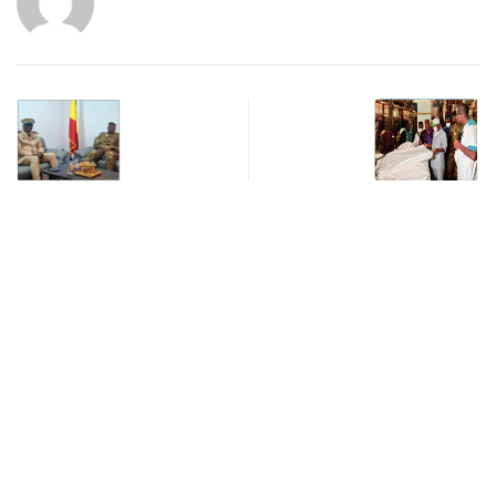
Previous Post
Next Post
EN MISSION DE SUIVI
COMATEX : UN GÉANT
DES OPÉRATIONS DANS
QUI PEINE À SE
LA…
RELEVER…
Related post