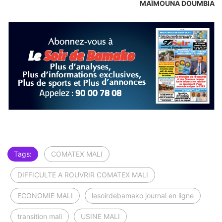
MAÏMOUNA DOUMBIA
Tags:
COMATEX MALI
DIFFICULTE A ROUVRIR COMATEX MALI
ECONOMIE MALI
lesoirdebamako journal en ligne
transition mali
USINE MALI