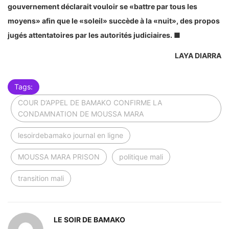
gouvernement déclarait vouloir se «battre par tous les
moyens» afin que le «soleil» succède à la «nuit», des propos
jugés attentatoires par les autorités judiciaires. ■
LAYA DIARRA
Tags:
COUR D’APPEL DE BAMAKO CONFIRME LA
CONDAMNATION DE MOUSSA MARA
lesoirdebamako journal en ligne
MOUSSA MARA PRISON
politique mali
transition mali
LE SOIR DE BAMAKO