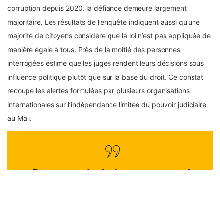
corruption depuis 2020, la défiance demeure largement
majoritaire. Les résultats de l’enquête indiquent aussi qu’une
majorité de citoyens considère que la loi n’est pas appliquée de
manière égale à tous. Près de la moitié des personnes
interrogées estime que les juges rendent leurs décisions sous
influence politique plutôt que sur la base du droit. Ce constat
recoupe les alertes formulées par plusieurs organisations
internationales sur l’indépendance limitée du pouvoir judiciaire
au Mali.
Dans ce contexte, le gouvernement,
avec l’appui du PNUD, a lancé le
Programme d’appui à la stabilisation
du Mali par le renforcement de l’État