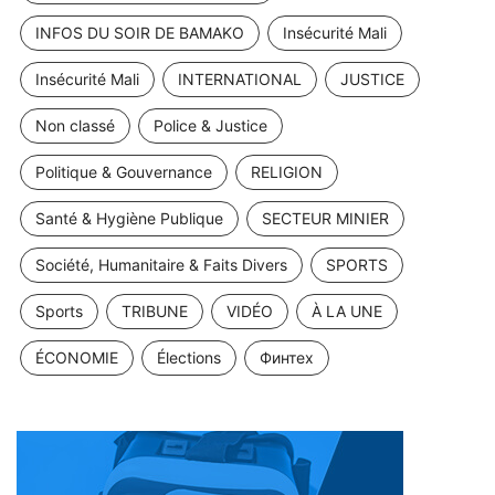
INFOS DU SOIR DE BAMAKO
Insécurité Mali
Insécurité Mali
INTERNATIONAL
JUSTICE
Non classé
Police & Justice
Politique & Gouvernance
RELIGION
Santé & Hygiène Publique
SECTEUR MINIER
Société, Humanitaire & Faits Divers
SPORTS
Sports
TRIBUNE
VIDÉO
À LA UNE
ÉCONOMIE
Élections
Финтех