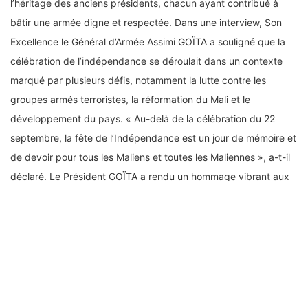
l’héritage des anciens présidents, chacun ayant contribué à
bâtir une armée digne et respectée. Dans une interview, Son
Excellence le Général d’Armée Assimi GOÏTA a souligné que la
célébration de l’indépendance se déroulait dans un contexte
marqué par plusieurs défis, notamment la lutte contre les
groupes armés terroristes, la réformation du Mali et le
développement du pays. « Au-delà de la célébration du 22
septembre, la fête de l’Indépendance est un jour de mémoire et
de devoir pour tous les Maliens et toutes les Maliennes », a-t-il
déclaré. Le Président GOÏTA a rendu un hommage vibrant aux
pères de l’indépendance, notamment le président Modibo
KEÏTA et ses compagnons, en rappelant que les valeurs qu’ils
ont défendues – souveraineté, patriotisme et don de soi –
demeurent des références pour ceux qui ont la charge de
poursuivre ce combat. Il a salué et félicité les Forces de
défense et de sécurité qui se battent au quotidien pour assurer