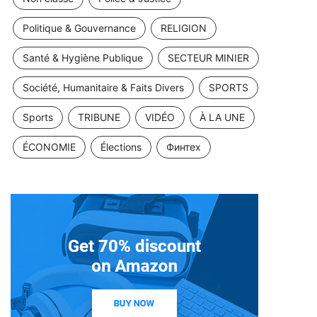
Politique & Gouvernance
RELIGION
Santé & Hygiène Publique
SECTEUR MINIER
Société, Humanitaire & Faits Divers
SPORTS
Sports
TRIBUNE
VIDÉO
À LA UNE
ÉCONOMIE
Élections
Финтех