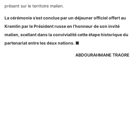
présent sur le territoire malien.
La cérémonie s’est conclue par un déjeuner officiel offert au
Kremlin par le Président russe en l’honneur de son invité
malien, scellant dans la convivialité cette étape historique du
partenariat entre les deux nations. ■
ABDOURAHMANE TRAORE
Tags:
ASSIMI GOITA EN RUSSIE
COOPERATION MALI RUSSIE
lesoirdebamako journal en ligne
transition mali
LE SOIR DE BAMAKO