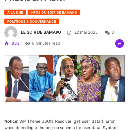
À LA UNE
INFOS DU SOIR DE BAMAKO
POLITIQUE & GOUVERNANCE
LE SOIR DE BAMAKO
22 mai 2025
0
833
6 minutes read
Notice
: WP_Theme_JSON_Resolver::get_user_data(): Error
when decoding a theme.json schema for user data. Syntax