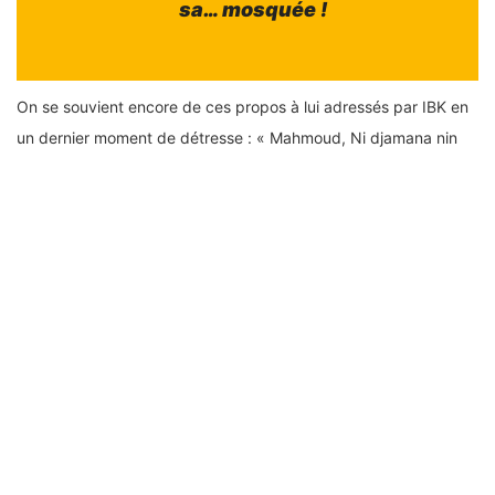
sa… mosquée !
On se souvient encore de ces propos à lui adressés par IBK en
un dernier moment de détresse : « Mahmoud, Ni djamana nin
bina i bolo, abè taa ka aw bolo dan dè ». Traduction littérale : «
Si le pays-là s’effondre, ce sera irréversible pour toi et pour tout
le monde » ! Prémonition ou simple conseil d’un sage du Mandé
? Ce qui sûr, c’est que comme l’a une fois dit Me Mohamed Ali
Bathily, « le serpent a fini par mordre sa queue » pour
beaucoup, à l’image d’un autre ténor de la Place de
l’Indépendance, devenu grillon ou frelon, c’est selon, pour
nombre de ses compagnons de révolution, avant de connaître
la grande humiliation, en l’occurrence Dr Choguel Kokalla Maïga,
tout puissant ancien PM et ancien président du CS M5-RFP,
chassé de la Primature comme un malpropre, payant ainsi le