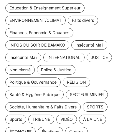
Education & Enseignement Superieur
ENVIRONNEMENT/CLIMAT
Faits divers
Finances, Economie & Douanes
INFOS DU SOIR DE BAMAKO
Insécurité Mali
Insécurité Mali
INTERNATIONAL
JUSTICE
Non classé
Police & Justice
Politique & Gouvernance
RELIGION
Santé & Hygiène Publique
SECTEUR MINIER
Société, Humanitaire & Faits Divers
SPORTS
Sports
TRIBUNE
VIDÉO
À LA UNE
ÉCONOMIE
Élections
Финтех