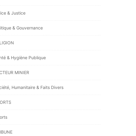
lice & Justice
litique & Gouvernance
LIGION
nté & Hygiène Publique
CTEUR MINIER
ciété, Humanitaire & Faits Divers
ORTS
orts
IBUNE