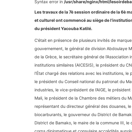
Syntax error in
/usr/share/nginx/html/lesoirde
Les travaux de la 7è session ordinaire de la 6è
et culturel ont commencé au siège de l’institutio
du président Yacouba Katilé.
C’était en présence de plusieurs invités de marque,
gouvernement, le général de division Abdoulaye Maï
de la Grèce, le secrétaire général de l’Association
institutions similaires (AICESIS), le président du C
l’État chargé des relations avec les institutions, 
le président du Conseil national du patronat du Mal
industries, le vice-président de l’AIGE, le présid
Mali, le président de la Chambre des métiers du Ma
représentant du directeur général des douanes, le
biocarburants, le gouverneur du District de Bamako
District de Bamako, le maire de la commune III, l
corps diplomatique et consulaire accrédités auprès