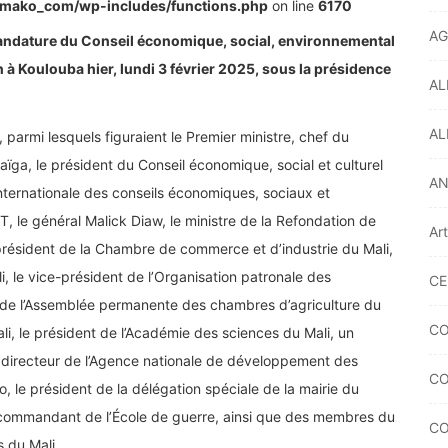
bamako_com/wp-includes/functions.php
on line
6170
AG
 mandature du Conseil économique, social, environnemental
n à Koulouba hier, lundi 3 février 2025, sous la présidence
AL
AL
 parmi lesquels figuraient le Premier ministre, chef du
ga, le président du Conseil économique, social et culturel
A
 internationale des conseils économiques, sociaux et
NT, le général Malick Diaw, le ministre de la Refondation de
Ar
le président de la Chambre de commerce et d’industrie du Mali,
i, le vice-président de l’Organisation patronale des
CE
ent de l’Assemblée permanente des chambres d’agriculture du
CO
li, le président de l’Académie des sciences du Mali, un
 directeur de l’Agence nationale de développement des
CO
, le président de la délégation spéciale de la mairie du
e commandant de l’École de guerre, ainsi que des membres du
CO
 du Mali.