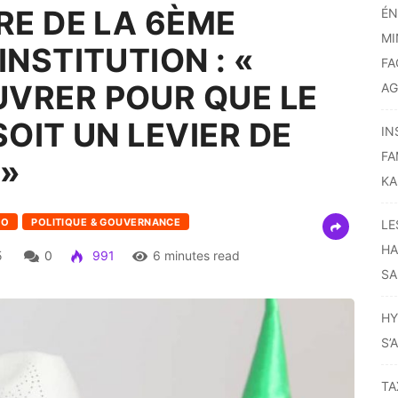
RE DE LA 6ÈME
ÉN
MI
NSTITUTION : «
FA
VRER POUR QUE LE
AG
OIT UN LEVIER DE
IN
FA
 »
KA
KO
POLITIQUE & GOUVERNANCE
LE
HA
5
0
991
6 minutes read
SA
HY
S’
TA