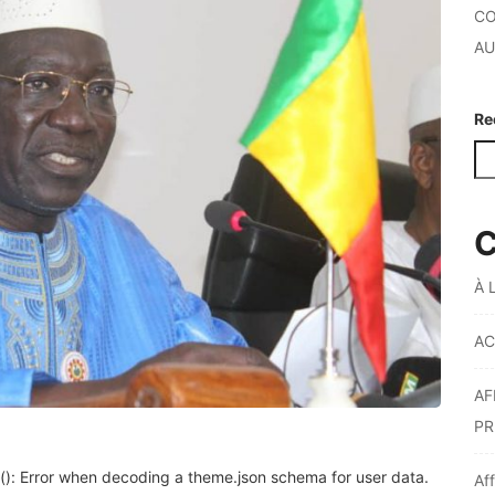
CO
AU
Re
C
À 
AC
AF
PR
: Error when decoding a theme.json schema for user data.
Af