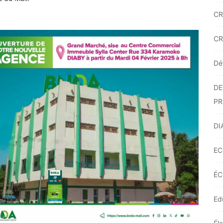
CR
CR
Dé
DE
PR
DI
EC
ÉC
Ed