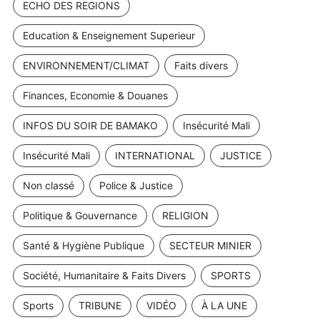
ECHO DES REGIONS
Education & Enseignement Superieur
ENVIRONNEMENT/CLIMAT
Faits divers
Finances, Economie & Douanes
INFOS DU SOIR DE BAMAKO
Insécurité Mali
Insécurité Mali
INTERNATIONAL
JUSTICE
Non classé
Police & Justice
Politique & Gouvernance
RELIGION
Santé & Hygiène Publique
SECTEUR MINIER
Société, Humanitaire & Faits Divers
SPORTS
Sports
TRIBUNE
VIDÉO
À LA UNE