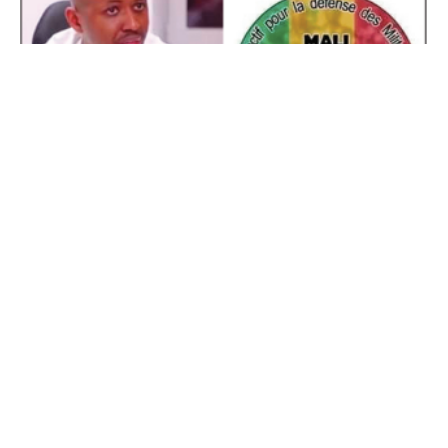
À LA UNE
CRISE CARBURANT
PERSISTANCE DES DÉLESTAGES ÉLECTRIQUES
À ÉNERGIE DU...
12 mars 2026
Articles récents
PERSISTANCE DES DÉLESTAGES ÉLECTRIQUES À ÉNERGIE DU
MALI (EDM-SA): LE CDM EXHORTE LE MINISTRE À
RENÉGOCIER LA SUBVENTION DE LA FACTURE DE