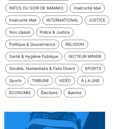
INFOS DU SOIR DE BAMAKO
Insécurité Mali
Insécurité Mali
INTERNATIONAL
JUSTICE
Non classé
Police & Justice
Politique & Gouvernance
RELIGION
Santé & Hygiène Publique
SECTEUR MINIER
Société, Humanitaire & Faits Divers
SPORTS
Sports
TRIBUNE
VIDÉO
À LA UNE
ÉCONOMIE
Élections
Финтех