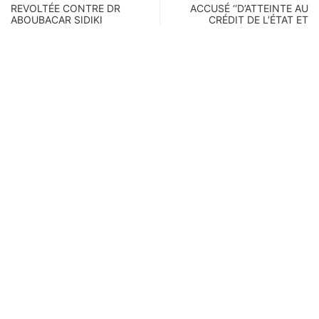
REVOLTÉE CONTRE DR
ACCUSÉ ‘‘D’ATTEINTE AU
ABOUBACAR SIDIKI
CRÉDIT DE L’ÉTAT ET
FOMBA DU CNT :…
DE…
Related post
À LA UNE
CRISE CARBURANT