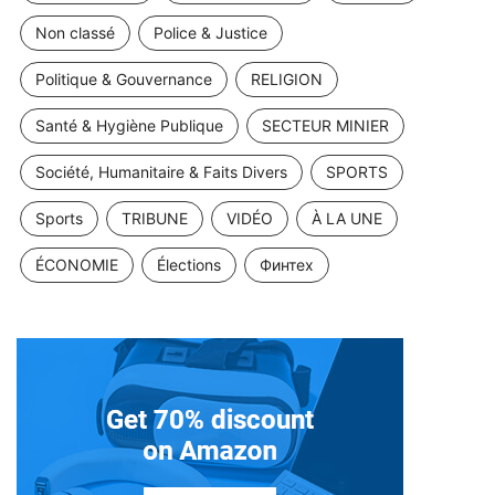
Non classé
Police & Justice
Politique & Gouvernance
RELIGION
Santé & Hygiène Publique
SECTEUR MINIER
Société, Humanitaire & Faits Divers
SPORTS
Sports
TRIBUNE
VIDÉO
À LA UNE
ÉCONOMIE
Élections
Финтех