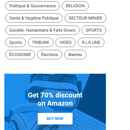
Politique & Gouvernance
RELIGION
Santé & Hygiène Publique
SECTEUR MINIER
Société, Humanitaire & Faits Divers
SPORTS
Sports
TRIBUNE
VIDÉO
À LA UNE
ÉCONOMIE
Élections
Финтех