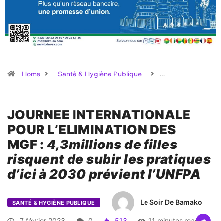
Home
Santé & Hygiène Publique
…
JOURNEE INTERNATIONALE
POUR L’ELIMINATION DES
MGF :
4,3millions de filles
risquent de subir les pratiques
d’ici à 2030 prévient l’UNFPA
Le Soir De Bamako
SANTÉ & HYGIÈNE PUBLIQUE
7 février 2023
0
513
11 minutes read