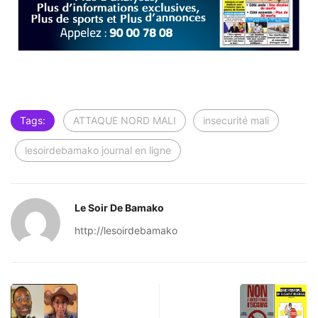
Tags:
ATTAQUE NORD MALI
insecurité mali
lesoirdebamako journal en ligne
Le Soir De Bamako
http://lesoirdebamako